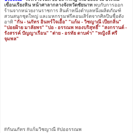
เขื่อนเรียงหิน หน้าศาลากลางจังหวัดชัยนาท
พบกับการออก
ร้านจากหน่วยงานราชการ สินค้าหนึ่งตำบลหนึ่งผลิตภัณฑ์
สวนสนุกชุดใหญ่ และมหกรรมฟรีคอนเสิร์ตจากศิลปินชื่อดัง
อาทิ
"กัน - นภัทร อินทร์ใจเอื้อ" "แก้ม - วิชญาณี เปียกลิ่น"
"ปอยฝ้าย มาลัยพร" "ปอ - อรรณพ ทองบริสุทธิ์" "สงกรานต์ -
รังสรรค์ ปัญญาเรือน" "ต่าย - อรทัย ดาบคำ" "หญิงลี ศรี
จุมพล"
#กันนภัทร #แก้มวิชญาณี #ปออรรณพ