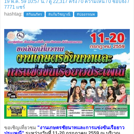
19 พ.ค. 59 10:57 น. / ดู 22,317 ครั้ง / 0 ความเห็น /
0
ชอบจัง /
7771
แชร์
hashtag:
#กันนภัทร
#แก้มวิชญาณี
#ปออรรณพ
ขอเชิญเที่ยวชม
"งานเกษตรชัยนาทและการแข่งขันเรือยาว
ประเพณี"
ระหว่างวันที่ 11-20 กรกฎาคม 2559 ณ บริเวณ