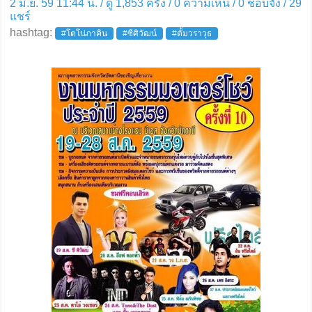
2 มิ.ย. 59 11:44 น. / ดู 1,853 ครั้ง / 0 ความเห็น /
0
ชอบจัง /
29
แชร์
hashtag:
#โตโน่ภาคิน
#ซีศิวัฒน์
#ตั้มวราวุธ