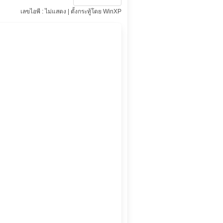
เลขไอพี : ไม่แสดง | ตั้งกระทู้โดย WinXP