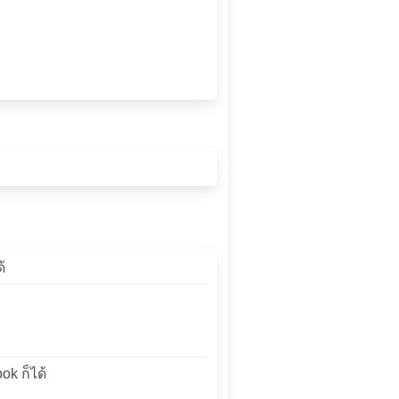
้
ok ก็ได้