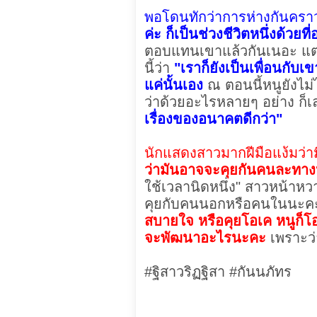
พอโดนทักว่าการห่างกันคราว
ค่ะ ก็เป็นช่วงชีวิตหนึ่งด้วยท
ตอบแทนเขาแล้วกันเนอะ แต่ตอ
นี้ว่า
"เราก็ยังเป็นเพื่อนกับเข
แค่นั้นเอง
ณ ตอนนี้หนูยังไม่
ว่าด้วยอะไรหลายๆ อย่าง ก็เ
เรื่องของอนาคตดีกว่า"
นักแสดงสาวมากฝีมือแง้มว่าม
ว่ามันอาจจะคุยกันคนละทางห
ใช้เวลานิดหนึ่ง" สาวหน้าหวา
คุยกับคนนอกหรือคนในนะคะ 
สบายใจ หรือคุยโอเค หนูก็โอ
จะพัฒนาอะไรนะคะ
เพราะว่า
#ฐิสาวริฏฐิสา #กันนภัทร