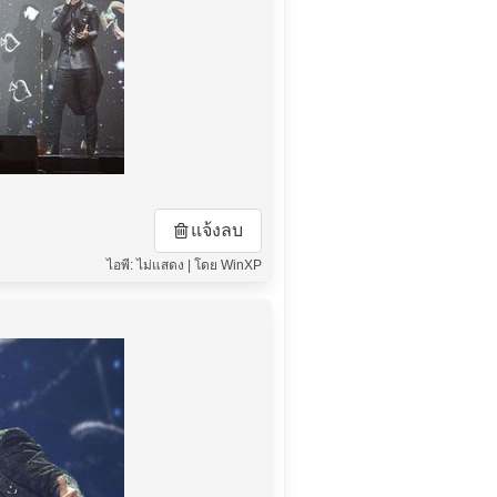
แจ้งลบ
ไอพี: ไม่แสดง | โดย WinXP