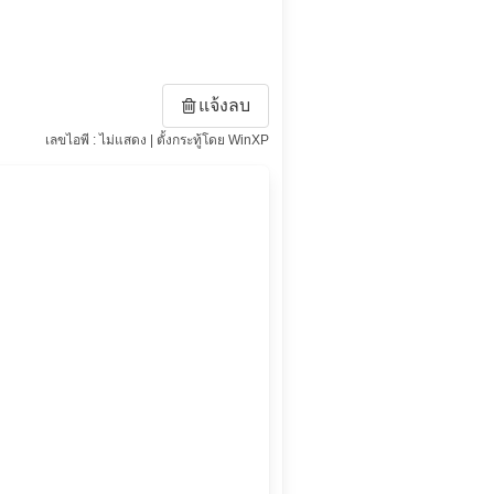
แจ้งลบ
เลขไอพี : ไม่แสดง | ตั้งกระทู้โดย WinXP