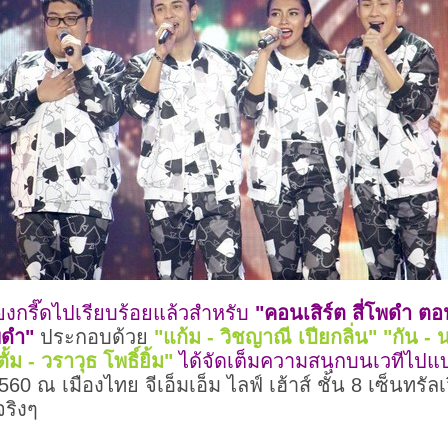
ียงกรี๊ดไปเรียบร้อยแล้วสำหรับ
"คอนเสิร์ต สี่โพดำ ต
พดำ"
ประกอบด้วย
"แก้ม - วิชญาณี เปียกลิ่น" "กัน - 
ั้ม - วราวุธ โพธิ์ยิ้ม"
ได้จัดเต็มความสนุกบนเวทีไ
60 ณ เมืองไทย จีเอ็มเอ็ม ไลฟ์ เฮ้าส์ ชั้น 8 เซ็นทรัลเวิ
ริงๆ