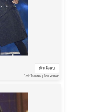
แจ้งลบ
ไอพี: ไม่แสดง | โดย WinXP