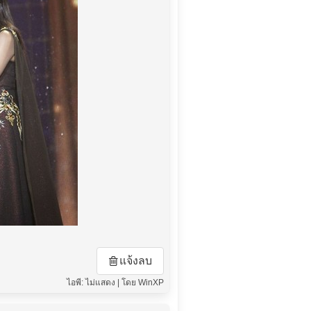
แจ้งลบ
ไอพี: ไม่แสดง | โดย WinXP