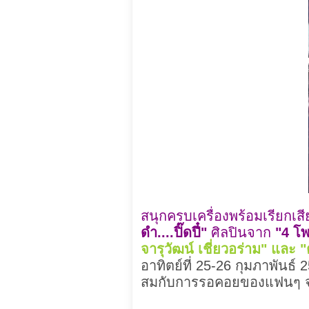
สนุกครบเครื่องพร้อมเรียกเส
ดำ....ปิ๊ดปี๋"
ศิลปินจาก
"4 โ
จารุวัฒน์ เชี่ยวอร่าม" และ "ต
อาทิตย์ที่ 25-26 กุมภาพันธ์ 25
สมกับการรอคอยของแฟนๆ จ