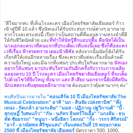
"ดีใจมากค่ะ ที่เห็นโรงละคร เมืองไทยรัชดาลัยเธียเตอร์ ก้าว
เข้าสู่ปีที่ 10 แล้ว ซึ่งนัทเองได้รับประสบการณ์ต่างๆ มากมาย
จากโรงละครแห่งนี้ เรียกว่าเป็นสถานที่ที่มอบความทรงจำที่ดี
ให้กับชีวิตนัทด้วย และ
ที่ทำให้นัทรู้สึกแอบปลื้ม คือนัทได้เป็น
นางเอกละครเวทีคนแรกที่ประเดิมเวทีแห่งนี้เลย ซึ่งก็คือละคร
เวทีเรื่อง ฟ้าจรดทราย เดอะมิวสิคัล
หลังจากนั้นนัทก็ยังได้รับ
เกียรติให้เล่นอีกหลายเรื่อง ซึ่งละครเวทีแต่ละเรื่องนั้นล้วนมี
ความยิ่งใหญ่ และมีฉากที่แฟนๆ ประทับใจกันมากมาย
นัทเอง
อยากให้แฟนๆ มาประทับใจร่วมกันอีกครั้งกับวาระการเฉลิม
ฉลองครบ 10 ปี โรงละคร เมืองไทยรัชดาลัยเธียเตอร์ ที่จะเต็ม
ไปด้วยโชว์ที่ยิ่งใหญ่ ทั้งฉาก แสง สี เสียง นอกจากนี้ยังมีศิลปิน
นักแสดงระดับสุดยอดอีกมากมาย
ต้องบอกว่าคุ้มค่ามากๆ ค่ะ"
พบศิลปินมากมายใน
"คอนเสิร์ต 10 ปี เมืองไทยรัชดาลัย The
Musical Celebration" อาทิ "นก - สินจัย เปล่งพานิช" "ต๊ง
เหน่ง - รัดเกล้า อามระดิษ" "มอส - ปฏิภาณ ปฐวีกานต์" "บี้ -
สุกฤษฎิ์ วิเศษแก้ว" "กัน - นภัทร อินทร์ใจเอื้อ" "แกงส้ม - ธน
ทัต ชัยอรรถ" "หนูนา - หนึ่งธิดา โสภณ" "กั้ง - วรกร ศิริสรณ์"
"อาร์ - อาณัตพล ศิริชุมแสง" เริ่มแสดงวันที่ 19 พฤษภาคม
2560 ที่ เมืองไทยรัชดาลัย เธียเตอร์
บัตรราคา 500, 1000,