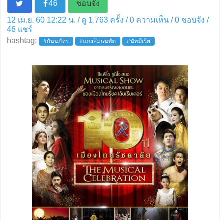
46
ชอบจัง
12 เม.ย. 60 12:22 น. / ดู 1,763 ครั้ง / 0 ความเห็น /
0
ชอบจัง /
46
แชร์
hashtag:
#กันนภัทร
#แกงส้มธนทัต
#นัทมีเรีย