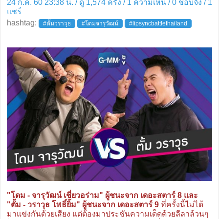
24 ก.ค. 60 23:38 น. / ดู 1,574 ครั้ง / 1 ความเห็น /
0
ชอบจัง /
1
แชร์
hashtag:
#ตั้มวราวุธ
#โดมจารุวัฒน์
#lipsyncbattlethailand
"โดม - จารุวัฒน์ เชี่ยวอร่าม" ผู้ชนะจาก เดอะสตาร์ 8 และ
"ตั้ม - วราวุธ โพธิ์ยิ้ม" ผู้ชนะจาก เดอะสตาร์ 9
ที่ครั้งนี้ไม่ได้
มาแข่งกันด้วยเสียง แต่ต้องมาประชันความเด็ดด้วยลีลาล้วนๆ