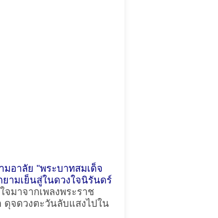
ามอาลัย "พระบาทสมเด็จ
ามเย็นสู่ในดวงใจนิรันดร์
ันดาลใจมาจากเพลงพระราช
คต ดุจดวงตะวันลับแสงไปใน