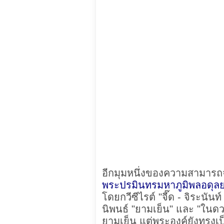
อีกมุมหนึ่งของความสามาร
พระปรมินทรมหาภูมิพลอดุลยเ
โดยกวีซีไรต์ "จี๊ด - จิระน
นิพนธ์ "ยามเย็น" และ "ในด
ยามเย็น แต่พระองค์ยังทรงเป