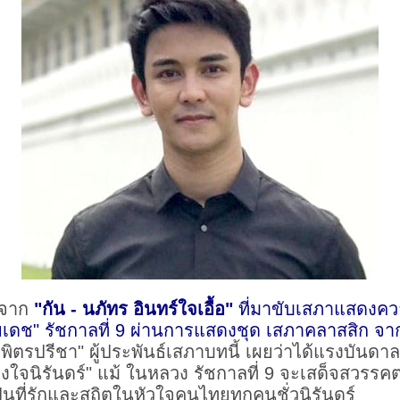
ถจาก
"กัน - นภัทร อินทร์ใจเอื้อ"
ที่มาขับเสภาแสดงคว
ดช" รัชกาลที่ 9 ผ่านการแสดงชุด เสภาคลาสสิก จากย
ันท์ พิตรปรีชา" ผู้ประพันธ์เสภาบทนี้ เผยว่าได้แรงบ
วงใจนิรันดร์" แม้ ในหลวง รัชกาลที่ 9 จะเสด็จสวรร
็นที่รักและสถิตในหัวใจคนไทยทุกคนชั่วนิรันดร์