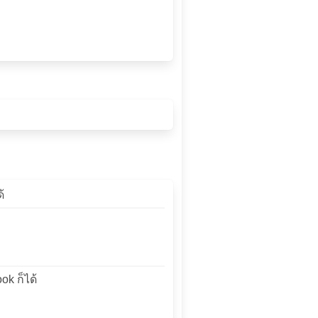
้
ok ก็ได้