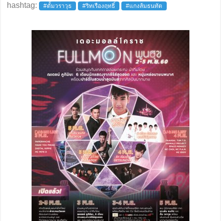
hashtag:
#ตั้มวราวุธ
#ริทเรืองฤทธิ์
#แกงส้มธนทัต