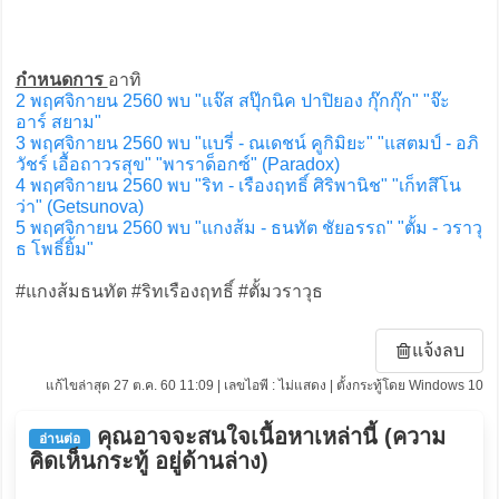
กำหนดการ
อาทิ
2 พฤศจิกายน 2560 พบ "แจ๊ส สปุ๊กนิค ปาปิยอง กุ๊กกุ๊ก" "จ๊ะ
อาร์ สยาม"
3 พฤศจิกายน 2560 พบ "แบรี่ - ณเดชน์ คูกิมิยะ" "แสตมป์ - อภิ
วัชร์ เอื้อถาวรสุข" "พาราด็อกซ์" (Paradox)
4 พฤศจิกายน 2560 พบ "ริท - เรืองฤทธิ์ ศิริพานิช" "เก็ทสึโน
ว่า" (Getsunova)
5 พฤศจิกายน 2560 พบ "แกงส้ม - ธนทัต ชัยอรรถ" "ตั้ม - วราวุ
ธ โพธิ์ยิ้ม"
#แกงส้มธนทัต #ริทเรืองฤทธิ์ #ตั้มวราวุธ
แจ้งลบ
แก้ไขล่าสุด 27 ต.ค. 60 11:09 | เลขไอพี : ไม่แสดง | ตั้งกระทู้โดย Windows 10
คุณอาจจะสนใจเนื้อหาเหล่านี้ (ความ
อ่านต่อ
คิดเห็นกระทู้ อยู่ด้านล่าง)