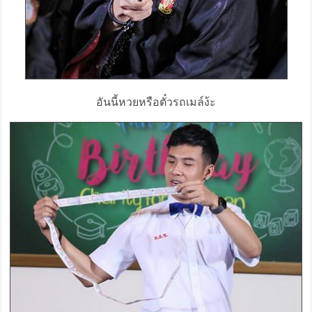
อันนี้หวยหรือตั๋วรถเมล์ง้ะ