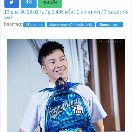
8
ชอบจัง
13 ธ.ค. 60 18:01 น. / ดู 1,485 ครั้ง / 1 ความเห็น /
0
ชอบจัง /
8
แชร์
hashtag:
#ตั้มวราวุธ
#tumwarawut24thbdcharity
#tumwarawut