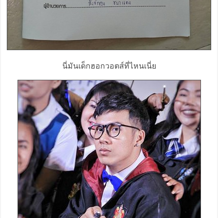
นี่มันเด็กฮอกวอตส์ที่ไหนเนี่ย