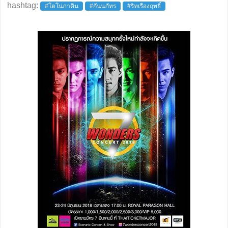
hashtag:
#โตโน่ภาคิน
#กันนภัทร
#ริทเรืองฤทธิ์