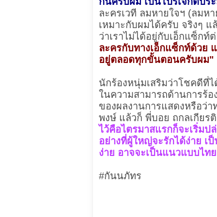
กันครับผม เป็นโปรเจกต์ประ
ละครเวที ลมหายใจฯ (ลมหายใ
เหมาะกับผมได้ครับ จริงๆ แล
ว่าเราไม่ได้อยู่กับเอ็กแซ็กท์ต
ละครกับทางเอ็กแซ็กท์ด้วย แล
อยู่ตลอดทุกขั้นตอนครับผม"
นักร้องหนุ่มเสริมว่าโชคดีที่
ในความสามารถด้านการร้องเพ
ของผลงานการแสดงหรือว่าทาง
พงษ์ แล้วก็ พี่บอย ถกลเกียร
ไว้คือไตรมาสแรกก็จะเริ่มปล่
อย่างที่ผู้ใหญ่จะรักได้ง่าย เ
ง่าย อาจจะเป็นแนวแบบไทยๆ ลู
#กันนภัทร