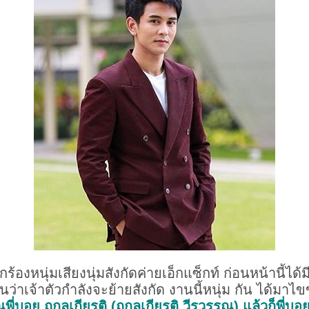
กร้องหนุ่มเสียงนุ่มสังกัดค่ายเอ็กแซ็กท์ ก่อนหน้านี้ไ
ว่าเจ้าตัวกำลังจะย้ายสังกัด งานนี้หนุ่ม กัน ได้มาไข
ี่บอย ถกลเกียรติ (ถกลเกียรติ วีรวรรณ) แล้วก็พี่บอย