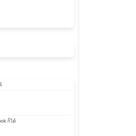
้
ok ก็ได้