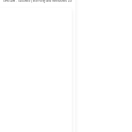
เลขไอพี : ไม่แสดง | ตั้งกระทู้โดย Windows 10