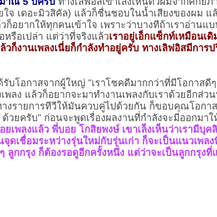
มาณ 5 ปีครับ
ทางเลิฟอิสเขาเล็งเห็นตัวผมจากศักยภา
จ เดอะมิวสิคัล) แล้วก็ชื่นชอบในน้ำเสียงของผม แล้
้วก็อยากให้ทุกคนเข้าใจ เพราะว่าบางทีถ้าเราอ่านแบ
่อหรือเปล่า แต่ว่าที่จริงแล้ว
เราอยู่เอ็กแซ็กท์เหมือนเดิ
้วก็งานเพลงเนี่ยก็กำลังทำอยู่ครับ ทางเลิฟอิสมีการป
ได้รับโอกาสจากผู้ใหญ่ "เราโชคดีมากกว่าที่มีโอกาสดีๆ 
ลง แล้วก็อยากจะมาทำงานเพลงกับเราด้วยอีกส่วนหนึ
รายการทีวีให้มันควบคู่ไปด้วยกัน ก็ขอบคุณโอกาสดีๆ
ติ ด้วยครับ" ก่อนจะพูดเรื่องผลงานที่กำลังจะมีออกมา
อยเพลงแล้ว พี่บอย โกสิยพงษ์ เขาเล็งเห็นว่าเรามีบุค
ป็นจุดเชื่อมระหว่างรุ่นใหม่กับรุ่นเก่า ก็จะเป็นแนวเพลง
กกรุง ก็ต้องรอดูอีกครั้งหนึ่ง แต่ว่าจะเป็นลูกกรุงท