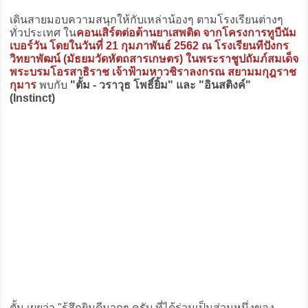
เดินสายมอบความสนุกให้กับเหล่าน้องๆ ตามโรงเรียนต่างๆ
ทั่วประเทศ ใน
คอนเสิร์ตต่อต้านยาเสพติด จากโครงการทูบีนัม
เบอร์วัน โดยในวันที่ 21 กุมภาพันธ์ 2562 ณ โรงเรียนทีปังกร
วิทยาพัฒน์ (มัธยมวัดหัตถสารเกษตร) ในพระราชูปถัมภ์สมเด็จ
พระบรมโอรสาธิราช เจ้าฟ้ามหาวชิราลงกรณ สยามมกุฎราช
กุมาร
พบกับ
"ตั้ม - วราวุธ โพธิ์ยิ้ม" และ "อินสติงค์"
(Instinct)
ตั้ม เผยว่า "รู้สึกยินดีมากๆ ครับ ที่ได้ร่วมเป็นส่วนหนึ่งของ