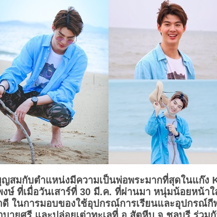
ุญสมกับตำแหน่งมีความเป็นพ่อพระมากที่สุดในแก๊ง 
งษ์ ที่เมื่อวันเสาร์ที่ 30 มี.ค. ที่ผ่านมา หนุ่มน้อยหน้
ดี ในการมอบของใช้อุปกรณ์การเรียนและอุปกรณ์กีฬาท
บายศรี และปล่อยเต่าทะเลที่ อ.สัตหีบ จ.ชลบุรี ร่ว