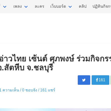
์
เพลง
ละคร
เว็บบอร์ด
คลิป
ปฏิทินกิจ
อ่าวไทย เซ้นต์ ศุภพงษ์ ร่วมกิจ
.สัตหีบ จ.ชลบุรี
161
/ 1 ความเห็น /
0
ชอบจัง /
161
แชร์