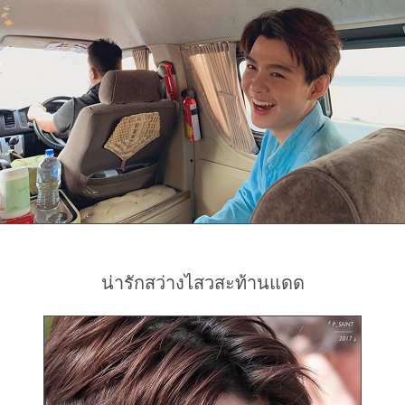
น่ารักสว่างไสวสะท้านแดด