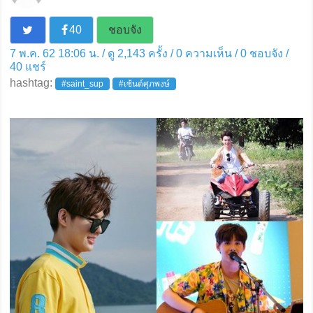
40
ชอบจัง
7 พ.ค. 62 18:06 น. / ดู 2,143 ครั้ง / 0 ความเห็น /
0
ชอบจัง /
40
แชร์
hashtag:
#saint_sup
#เซ้นต์ศุภพงษ์