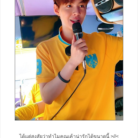
ได้แต่สงสัยว่าทำไมคุณเค้าน่ารักได้ขนาดนี้ >//<