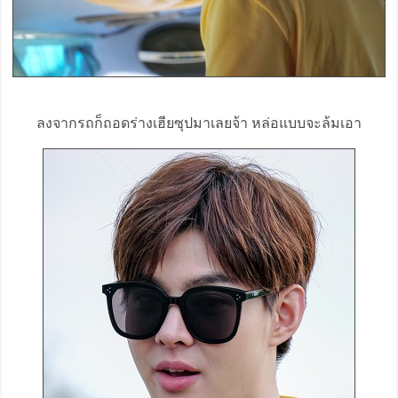
ลงจากรถก็ถอดร่างเฮียซุปมาเลยจ้า หล่อแบบจะล้มเอา