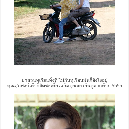
มาสวนทุเรียนทั้งที ไม่กินทุเรียนมันก็ยังไงอยู่
คุณศุภพงษ์เค้าก็จัดซะเคี้ยวแก้มตุ่ยเลย เอ็นดูมากค้าบ 5555