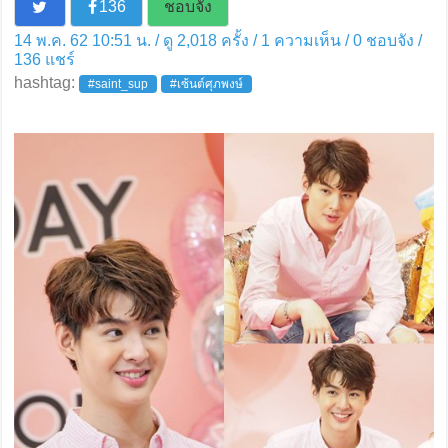
136
ชอบจัง
14 พ.ค. 62 10:51 น. / ดู 2,018 ครั้ง / 1 ความเห็น /
0
ชอบจัง /
136
แชร์
hashtag:
#saint_sup
#เซ้นต์ศุภพงษ์