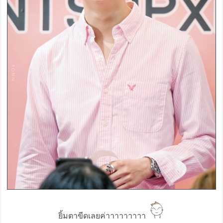
ยิ้มตาขีดเลยค่าาาาาาาาา