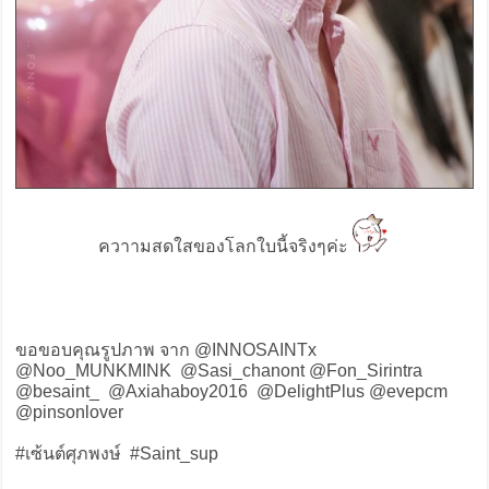
ควาามสดใสของโลกใบนี้จริงๆค่ะ
ขอขอบคุณรูปภาพ จาก @INNOSAINTx
@Noo_MUNKMINK @Sasi_chanont @Fon_Sirintra
@besaint_ @Axiahaboy2016 @DelightPlus @evepcm
@pinsonlover
#เซ้นต์ศุภพงษ์ #Saint_sup