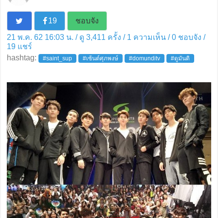
19
ชอบจัง
21 พ.ค. 62 16:03 น. / ดู 3,411 ครั้ง / 1 ความเห็น /
0
ชอบจัง /
19
แชร์
hashtag:
#saint_sup
#เซ้นต์ศุภพงษ์
#domunditv
#ดูมันดิ