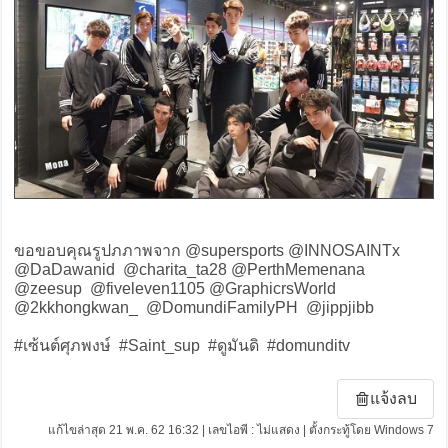
ขอขอบคุณรูปภภาพจาก ‪@supersports‬ @INNOSAINTx
@DaDawanid @charita_ta28 @PerthMemenana
@zeesup @fiveleven1105 @GraphicrsWorld
@2kkhongkwan_ @DomundiFamilyPH @jippjibb
#เซ้นต์ศุภพงษ์ #Saint_sup #ดูมันดิ #domunditv
แจ้งลบ
แก้ไขล่าสุด 21 พ.ค. 62 16:32 | เลขไอพี : ไม่แสดง | ตั้งกระทู้โดย Windows 7