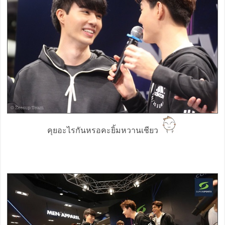
คุยอะไรกันหรอคะยิ้มหวานเชียว