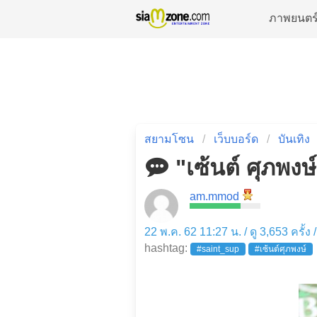
ภาพยนตร
สยามโซน
เว็บบอร์ด
บันเทิง
"เซ้นต์ ศุภพงษ์"
am.mmod
22 พ.ค. 62 11:27 น. / ดู 3,653 ครั้ง
hashtag:
#saint_sup
#เซ้นต์ศุภพงษ์