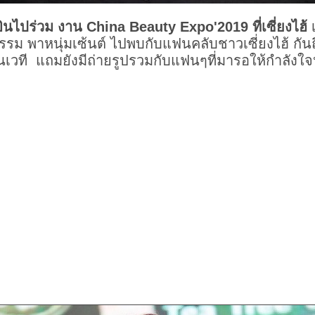
้บินไปร่วม งาน China Beauty Expo'2019 ที่เซี่ยงไฮ้
เ
รม พาหนุ่มเซ้นต์ ไปพบกับแฟนคลับชาวเซี่ยงไฮ้ กันถ
เวที แถมยังมีถ่ายรูปรวมกับแฟนๆที่มารอให้กำลังใจห