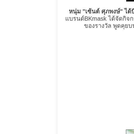
หนุ่ม "เซ้นต์ ศุภพงษ์" ได
แบรนด์BKmask ได้จัดกิจกร
ของรางวัล พูดคุยบน