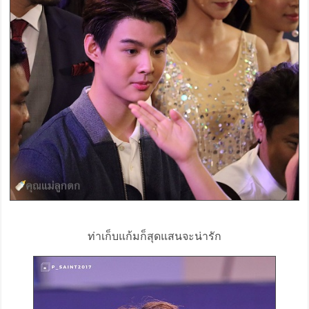
ท่าเก็บแก้มก็สุดแสนจะน่ารัก