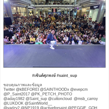
#เซ้นต์ศุภพงษ์ #saint_sup
ขอบคุณภาพและข้อมูล
Twitter @kBEFOREt @SAINTHOODx @evepcm
@P_Saint2017 @PK_PETCH_PHOTO
@aday1982 @Saint_sup @cuttoncloud @msb_carroy
@LUKDOK @SaintWorld__
@vadzy2 @NP1919 @activeforsaint @PEGGIE_GOH