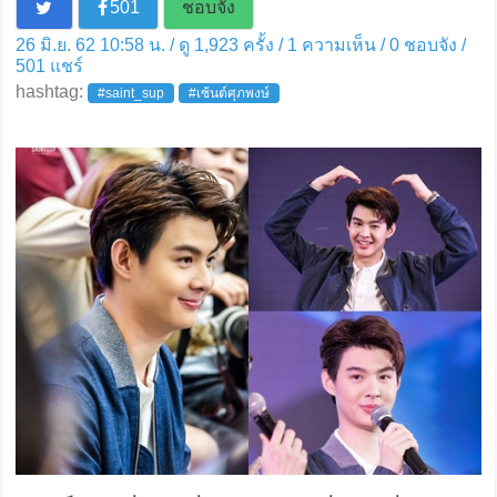
501
ชอบจัง
26 มิ.ย. 62 10:58 น. / ดู 1,923 ครั้ง / 1 ความเห็น /
0
ชอบจัง /
501
แชร์
hashtag:
#saint_sup
#เซ้นต์ศุภพงษ์