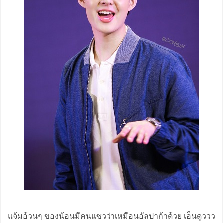
แจ้มอ้วนๆ ของน้อนมีคนแซวว่าเหมือนอัลปาก้าด้วย เอ็นดูววว