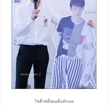
โซคิ้วท์ทั้งคนทั้งเค้กเลย