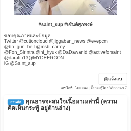
#saint_sup #เซ้นต์ศุภพงษ์
ขอบคุณภาพและข้อมูล
Twitter @cuttoncloud @jiggaban_news @evepcm
@bb_gun_bell @msb_carroy
@Fon_Sirintra @ni_hyuk @DaDawanid @activeforsaint
@daralin13@MYDEERGON
IG @Saint_sup
แจ้งลบ
เลขไอพี : ไม่แสดง | ตั้งกระทู้โดย Windows 7
คุณอาจจะสนใจเนื้อหาเหล่านี้ (ความ
อ่านต่อ
คิดเห็นกระทู้ อยู่ด้านล่าง)