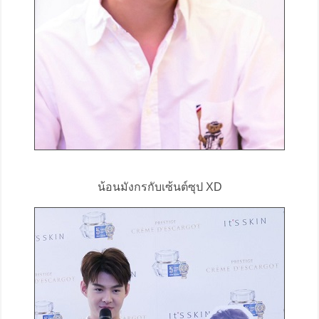
น้อนมังกรกับเซ้นต์ซุป XD