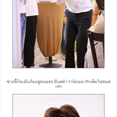
ช่วงนี้ก็จะมีแก้มอยู่หน่อยๆ มีแต่คำว่าน้อนน่ารักเต็มไปหมด
>//<