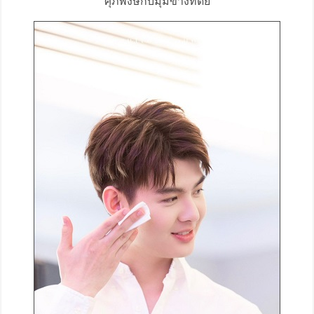
ศุภพงษ์กับมุมข้างที่ดีย์