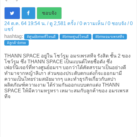
ชอบจัง
24 ต.ค. 64 19:54 น. / ดู 2,581 ครั้ง / 0 ความเห็น /
0
ชอบจัง /
0
แชร์
hashtag:
#ศูนย์bmwที่ไหนดี
#bmwศูนย์ไหนดี
#bmwอมรเพรสทีจ
#ลูกค้าbmw
THANN SPACE อยู่ใน โชว์รูม อมรเพรสทีจ รังสิต ชั้น 2 ของ
โชว์รูม ซึ่ง THANN SPACE เป็นแบนด์ไทยชื่อดัง ซึ่ง
เฟอร์นิเจอร์ที่ทางศูนย์อมรฯ บอกว่าได้คัดสรรมาเป็นอย่างดี
ทำมาจากหญ้าลิเภา ส่วนของประดับตกแต่งก็จะออกมามี
ความเป็นไทยร่วมสมัยมากๆ และทำธุรกิจเกี่ยวกับสปา
ผลิตภัณฑ์ความงาม ได้ร่วมกันออกแบบตกแต่ง THANN
SPACE ให้มีความหรูหรา เหมาะสมกับลูกค้าของ อมรเพรส
ทีจ