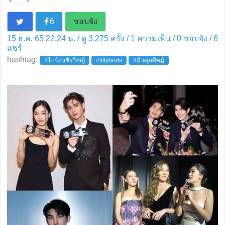
6
ชอบจัง
15 ธ.ค. 65 22:24 น. / ดู 3,275 ครั้ง / 1 ความเห็น /
0
ชอบจัง /
6
แชร์
hashtag:
#ไบร์ทวชิรวิชญ์
#tillybirds
#มิวศุภศิษฏ์