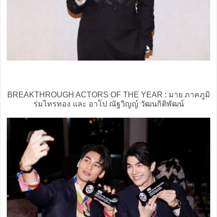
BREAKTHROUGH ACTORS OF THE YEAR : มาย ภาคภูมิ
ร่มไทรทอง และ อาโป ณัฐวิญญ์ วัฒนกิติพัฒน์