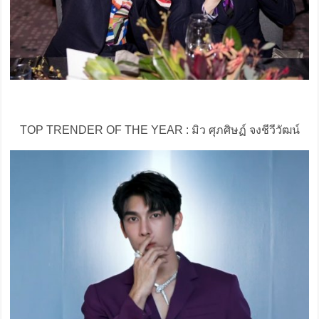
TOP TRENDER OF THE YEAR : มิว ศุภศิษฏ์ จงชีวีวัฒน์