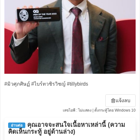
#มิวศุภศิษฏ์ #ไบร์ทวชิรวิชญ์ #tillybirds
แจ้งลบ
เลขไอพี : ไม่แสดง | ตั้งกระทู้โดย Windows 10
คุณอาจจะสนใจเนื้อหาเหล่านี้ (ความ
อ่านต่อ
คิดเห็นกระทู้ อยู่ด้านล่าง)