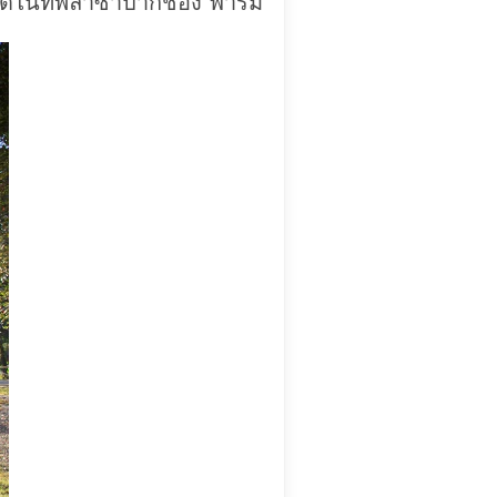
ตลาดไนท์พลาซ่าปากช่อง ฟาร์ม