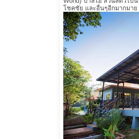
World) ปาลิโอ สวนสัตว์โบนัน
โชคชัย และอื่นๆอีกมากมาย