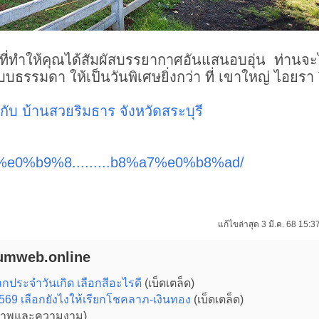
 ที่ทำให้คุณได้สัมผัสบรรยากาศอันแสนอบอุ่น ท่านจะได
บธรรมดา ให้เป็นวันพิเศษยิ่งกว่า ที่ เขาใหญ่ ไอยรา 
กับ บ้านสวยริมธาร จังหวัดสระบุรี
et/%e0%b9%8.........b8%a7%e0%b8%ad/
แก้ไขล่าสุด 3 มี.ค. 68 15:3
Tumweb.online
กประจําวันเกิด เลือกสีอะไรดี
(เบ็ดเตล็ด)
2569 เลือกยังไงให้เรียกโชคลาภ-เงินทอง
(เบ็ดเตล็ด)
ภาพและความงาม)