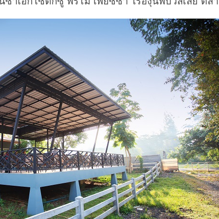
ซ่าเอ็กโซติกซู พรีโม เพียซซ่า ไร่องุ่นพีบีวัลเล่ย์ 