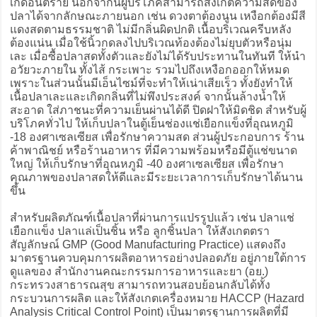
เกิดอันตราย นอกจากนี้ผู้บริโภคสามารถสังเกตความสดของ
ปลาได้จากลักษณะภายนอก เช่น ดวงตาต้องนูน เหงือกต้องมีสี
แดงสดตามธรรมชาติ ไม่มีกลิ่นผิดปกติ เนื้อบริเวณครีบหลัง
ต้องแน่น เมื่อใช้นิ้วกดลงไปบริเวณท้องต้องไม่ยุบตัวหรือนุ่ม
เละ เมื่อซื้อปลาสดทั้งตัวและยังไม่ได้รับประทานในทันที ให้นำ
อวัยวะภายใน ทั้งไส้ กระเพาะ รวมไปถึงเหงือกออกให้หมด
เพราะในส่วนนั้นมีเอ็นไซม์ที่จะทำให้เน่าเสียเร็ว ทั้งยังทำให้
เนื้อปลาเละและเกิดกลิ่นที่ไม่พึงประสงค์ จากนั้นล้างน้ำให้
สะอาด ใส่ภาชนะที่ความเย็นผ่านได้ดี ปิดฝาให้มิดชิด สำหรับผู้
บริโภคทั่วไป ให้เก็บปลาในตู้เย็นช่องแช่เยือกแข็งที่อุณหภูมิ
-18 องศาเซลเซียส เพื่อรักษาความสด ส่วนผู้ประกอบการ ร้าน
ค้าพาณิชย์ หรือร้านอาหาร ที่มีความพร้อมหรือมีตู้แช่ขนาด
ใหญ่ ให้เก็บรักษาที่อุณหภูมิ -40 องศาเซลเซียส เพื่อรักษา
คุณภาพของปลาสดให้ดีและมีระยะเวลาการเก็บรักษาได้นาน
ขึ้น
สำหรับผลิตภัณฑ์เนื้อปลาที่ผ่านการแปรรูปแล้ว เช่น ปลาแช่
เยือกแข็ง ปลาแล่เป็นชิ้น หรือ ลูกชิ้นปลา ให้สังเกตตรา
สัญลักษณ์ GMP (Good Manufacturing Practice) แสดงถึง
มาตรฐานควบคุมการผลิตอาหารอย่างปลอดภัย อยู่ภายใต้การ
ดูแลของ สำนักงานคณะกรรมการอาหารและยา (อย.)
กระทรวงสาธารณสุข สามารถทวนสอบย้อนกลับได้ทั้ง
กระบวนการผลิต และให้สังเกตเครื่องหมาย HACCP (Hazard
Analysis Critical Control Point) เป็นมาตรฐานการผลิตที่มี