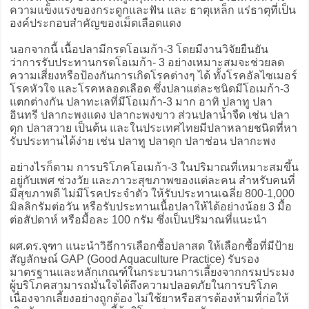
ความแข็งแรงของกระดูกและฟัน และ ธาตุเหล็ก แร่ธาตุที่เป็น
องค์ประกอบสำคัญของเม็ดเลือดแดง
นอกจากนี้ เนื้อปลามีกรดโอเมก้า-3 โดยมีงานวิจัยยืนยัน
ว่าการรับประทานกรดโอเมก้า- 3 อย่างเหมาะสมจะช่วยลด
ความเสี่ยงหรือป้องกันการเกิดโรคต่างๆ ได้ ทั้งโรคอัลไซเมอร์
โรคหัวใจ และโรคหลอดเลือด ซึ่งปลาแต่ละชนิดมีโอเมก้า-3
แตกต่างกัน ปลาทะเลที่มีโอเมก้า-3 มาก อาทิ ปลาทู ปลา
อินทรี ปลากะพงแดง ปลากะพงขาว ส่วนปลาน้ำจืด เช่น ปลา
ดุก ปลาสวาย เป็นต้น และในประเทศไทยมีปลาหลายชนิดที่หา
รับประทานได้ง่าย เช่น ปลาทู ปลาดุก ปลาช่อน ปลากะพง
อย่างไรก็ตาม การบริโภคโอเมก้า-3 ในปริมาณที่เหมาะสมขึ้น
อยู่กับเพศ ช่วงวัย และภาวะสุขภาพของแต่ละคน สำหรับคนที่
มีสุขภาพดี ไม่มีโรคประจำตัว ให้รับประทานเฉลี่ย 800-1,000
มิลลิกรัมต่อวัน หรือรับประทานเนื้อปลาให้ได้อย่างน้อย 3 มื้อ
ต่อสัปดาห์ หรือมื้อละ 100 กรัม ซึ่งเป็นปริมาณที่แนะนำ
ผศ.ดร.จุฑา แนะนำวิธีการเลือกซื้อปลาสด ให้เลือกซื้อที่มีป้าย
สัญลักษณ์ GAP (Good Aquaculture Practice) รับรอง
มาตรฐานและหลักเกณฑ์ในกระบวนการเลี้ยงจากกรมประมง
ผู้บริโภคสามารถมั่นใจได้ถึงความปลอดภัยในการบริโภค
เนื่องจากเลี้ยงอย่างถูกต้อง ไม่ใช้ยาหรือสารต้องห้ามที่ก่อให้