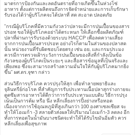
มาตรการป้องกันและลดอันตรายที่อาจเกิดขึ้นในห่วงโซ่
อาหาร ตั้งแต่การผลิตจนถึงการจัดจำหน่ายและการเก็บรักษา
รับรองได้ว่าผู้บริโภคจะได้ปลาที่ สด สะอาด ปลอดภัย
"กรณีผู้บริโภคที่มีความกังวลว่าปลาจะมีการปนเปื้อนของสาร
ปรอท ขอให้ผู้บริโภคอย่าได้ตระหนก ให้เลือกซื้อผลิตภัณฑ์
ปลาที่ผ่านการรับรองด้วยระบบ HACCP เพื่อลดความเสี่ยง
จากการปนเปื้อนสารปรอท อย่างไรก็ตามในส่วนของปลาสด
นั้น หน่วยงานที่รับผิดชอบโดยตรง เช่น อย. และกรมประมง
ควรมีการตรวจเฝ้าระวังการปนเปื้อนของสิ่งที่กำลังเป็นข้อ
กังวลของผู้บริโภคเป็นระยะๆ และสื่อสารข้อมูลที่เป็นจริงและ
เพียงพอ ซึ่งจะสามารถสร้างความมั่นใจให้กับผู้บริโภคมากยิ่ง
ขึ้น" ผศ.ดร.จุฑา กล่าว
ส่วนวิธีการบริโภค ควรปรุงให้สุก เพื่อทำลายพยาธิและ
จุลินทรีย์ก่อโรค ที่สำคัญการรับประทานเนื้อปลาสุกร่างกายจะ
ดูดซึมสารอาหารได้ดีกว่าการรับประทานแบบดิบ วิธีการปรุง
เน้นเป็นการต้ม หรือ นึ่ง หลีกเลี่ยงการปิ้งย่างหรือทอด
เนื่องจากการใช้อุณหภูมิที่สูงเกินกว่า 100 องศาเซลเซียส จะ
ทำให้โอเมก้า -3 สลายตัวส่งผลให้ปริมาณโอเมก้า-3 ลดลง อีก
ทั้งการทอดในน้ำมันบางชนิดจะทำให้ได้รับไขมันอิ่มตัว ควร
หลีกเลี่ยงเพื่อสุขภาพ