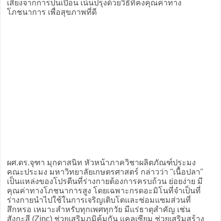
เสี่ยงจากการปนเปื้อน เน้นปรุงด้วยวิธีที่คงคุณค่าทาง
โภชนาการ เพื่อสุขภาพที่ดี
ผศ.ดร.จุฑา มุกดาสนิท หัวหน้าภาควิชาผลิตภัณฑ์ประมง
คณะประมง มหาวิทยาลัยเกษตรศาสตร์ กล่าวว่า "เนื้อปลา"
เป็นแหล่งของโปรตีนที่ร่างกายต้องการครบถ้วน ย่อยง่าย มี
คุณค่าทางโภชนาการสูง โดยเฉพาะกรดอะมิโนที่จำเป็นที่
ร่างกายนำไปใช้ในการเจริญเติบโตและซ่อมแซมส่วนที่
สึกหรอ เหมาะสำหรับทุกเพศทุกวัย มีแร่ธาตุสำคัญ เช่น
สังกะสี (Zinc) ช่วยเสริมภูมิคุ้มกัน แคลเซียม ช่วยเสริมสร้าง