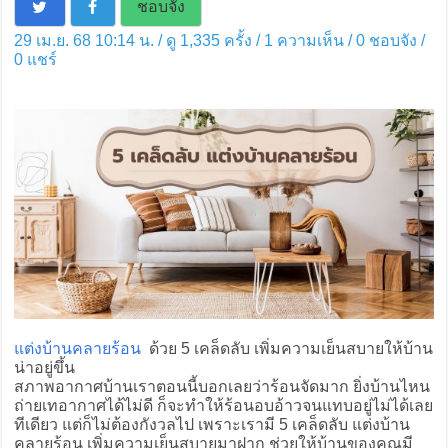
ชอบจัง
29 เม.ย. 68 10:14 น. / ดู 1,335 ครั้ง / 1 ความเห็น /
0
ชอบจัง /
0
แชร์
แต่งบ้านคลายร้อน
ด้วย 5 เคล็ดลับ เพิ่มความเย็นสบายให้บ้าน
น่าอยู่ขึ้น
สภาพอากาศบ้านเราตอนนี้บอกเลยว่าร้อนจัดมาก ยิ่งบ้านไหน
ถ่ายเทอากาศได้ไม่ดี ก็จะทำให้ร้อนอบอ้าวจนแทบอยู่ไม่ได้เลย
ทีเดียว แต่ก็ไม่ต้องกังวลไป เพราะเรามี 5 เคล็ดลับ แต่งบ้าน
คลายร้อน เพิ่มความเย็นสบายมาฝาก ช่วยให้บ้านของคุณมี