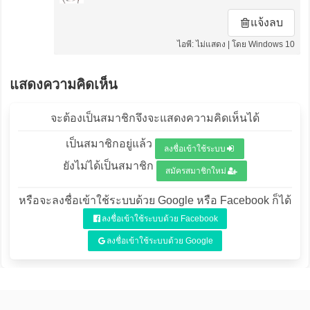
แจ้งลบ
ไอพี: ไม่แสดง | โดย Windows 10
แสดงความคิดเห็น
จะต้องเป็นสมาชิกจึงจะแสดงความคิดเห็นได้
เป็นสมาชิกอยู่แล้ว
ลงชื่อเข้าใช้ระบบ
ยังไม่ได้เป็นสมาชิก
สมัครสมาชิกใหม่
หรือจะลงชื่อเข้าใช้ระบบด้วย Google หรือ Facebook ก็ได้
ลงชื่อเข้าใช้ระบบด้วย Facebook
ลงชื่อเข้าใช้ระบบด้วย Google