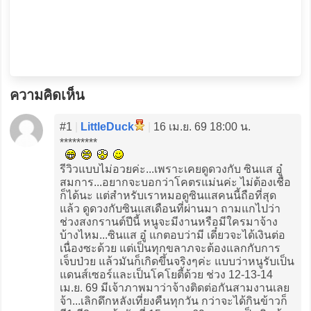
ความคิดเห็น
#1
|
LittleDuck
|
16 เม.ย. 69 18:00 น.
*********
รีวิวแบบไม่อวยค่ะ...เพราะเคยดูดวงกับ ซินแส อู๋
สมการ...อยากจะบอกว่าโคตรแม่นค่ะ ไม่ต้องเชื่อ
ก็ได้นะ แต่สำหรับเราหมอดูซินแสคนนี้ถือที่สุด
แล้ว ดูดวงกับซินแสเดือนที่ผ่านมา ถามแกไปว่า
ช่วงสงกรานต์ปีนี้ หนูจะมีงานหรือมีใครมาจ้าง
บ้างไหม...ซินแส อู๋ แกตอบว่ามี เดี๋ยวจะได้เงินต่อ
เนื่องซะด้วย แต่เป็นทุกขลาภจะต้องแลกกับการ
เจ็บป่วย แล้วมันก็เกิดขึ้นจริงๆค่ะ แบบว่าหนูรับเป็น
แดนส์เซอร์และเป็นโคโยตี้ด้วย ช่วง 12-13-14
เม.ย. 69 มีเจ้าภาพมาว่าจ้างติดต่อกันสามงานเลย
จ้า...เลิกดึกหลังเที่ยงคืนทุกวัน กว่าจะได้กินข้าวก็