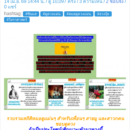
14 เม.ย. 69 14:44 น. / ดู 10,097 ครั้ง / 3 ความเห็น /
2
ชอบจัง
/
0
แชร์
hashtag:
#ซินแส
#ดูดวงแม่น
#หมอดูดวงแม่น
#ฮวงจุ้ย
#โหราศาสตร์
รวบรวมสถิติหมอดูแม่นๆ สำหรับเพื่อนๆ สายมู และสาวกคน
ชอบดูดวง
ถ้าเป็นประโยชน์เชิญแวะเข้ามาทางนี้