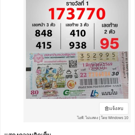
แจ้งลบ
ไอพี: ไม่แสดง | โดย Windows 10