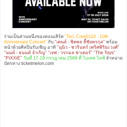
ร่วมเป็นส่วนหนึ่งของคอนเสิร์ต
"Ten: Core0110 - 10th
Anniversary Concert"
กับ
"เตนล์ - ชิตพล ลี้ชัยพรกุล"
พร้อม
หน้าด้วยศิลปินรับเชิญ อาทิ
"นุนิว - ชวรินทร์ เพริศพิริยะวงศ์"
"นนท์ - ธนนท์ จำเริญ" "เจฟ - วรกมล ชาเตอร์" "The Toys"
"PiXXiE"
วันที่ 17-19 กรกฎาคม 2569 ที่ ไบเทค ไลฟ์
จำหน่าย
บัตรทาง ticketmelon.com