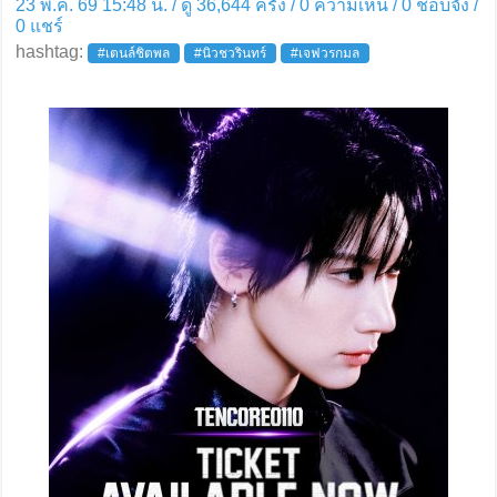
23 พ.ค. 69 15:48 น. / ดู 36,644 ครั้ง / 0 ความเห็น /
0
ชอบจัง /
0
แชร์
hashtag:
#เตนล์ชิตพล
#นิวชวรินทร์
#เจฟวรกมล