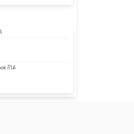
้
ok ก็ได้