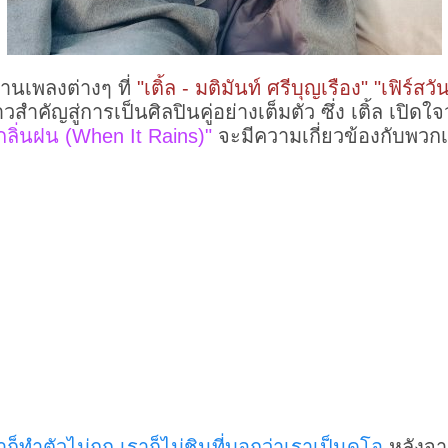
่านเพลงต่างๆ ที่
"เติ้ล - มติมันท์ ศรีบุญเรือง" "เฟิร์ส
าวสำคัญสู่การเป็นศิลปินคู่อย่างเต็มตัว ซึ่ง เติ้ล เปิ
กลิ่นฝน (When It Rains)"
จะมีความเกี่ยวข้องกับพวก
าก็ทำตัวไม่ถูก เราก็ไม่ชินที่บอกว่าเราเป็นดูโอ
หลังจาก