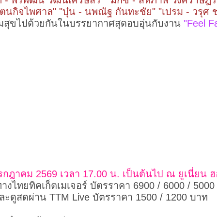
์ท - พิรพัฒน์ วัฒนเศรษสิริ" "มิกซ์ - สหภาพ วงศ์ราษฎร์"
ัตนกิจไพศาล" "บุ๋น - นพณัฐ กันทะชัย" "เปรม - วรุศ ช
มสุขไปด้วยกันในบรรยากาศสุดอบอุ่นกับงาน
"Feel F
รกฎาคม 2569 เวลา 17.00 น. เป็นต้นไป ณ ยูเนี่ยน ฮอล
างไทยทิคเก็ตเมเจอร์ บัตรราคา 6900 / 6000 / 5000 
และดูสดผ่าน TTM Live บัตรราคา 1500 / 1200 บาท