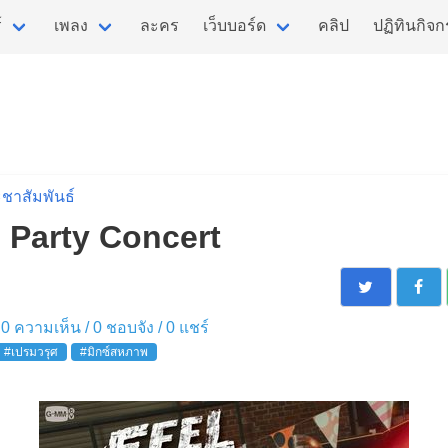
์
เพลง
ละคร
เว็บบอร์ด
คลิป
ปฏิทินกิจ
ชาสัมพันธ์
 Party Concert
 / 0 ความเห็น /
0
ชอบจัง /
0
แชร์
#เปรมวรุศ
#มิกซ์สหภาพ