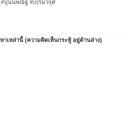
พ #บุ๋นนพณัฐ #เปรมวรุศ
เหล่านี้ (ความคิดเห็นกระทู้ อยู่ด้านล่าง)