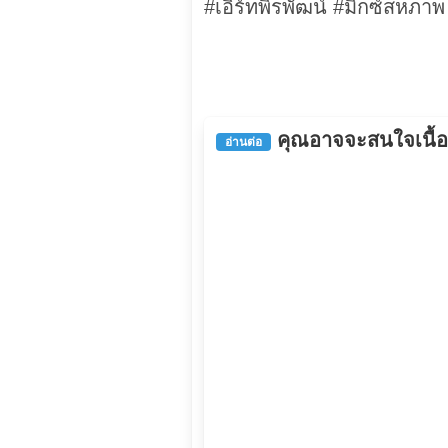
#เอิร์ทพิรพัฒน์ #มิกซ์สหภา
คุณอาจจะสนใจเนื้อหา
อ่านต่อ