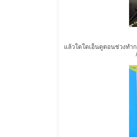
แล้วใดใดเอ็นดูตอนช่วงทำกา