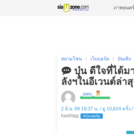
ภาพยนตร
สยามโซน
เว็บบอร์ด
บันเทิง
บุ๋น ดีใจที่ไ
ลังฯในอีเวนต์ล่าส
_uwu_
2 มิ.ย. 69 19:37 น. / ดู 10,624 ครั้ง
hashtag:
#บุ๋นนพณัฐ