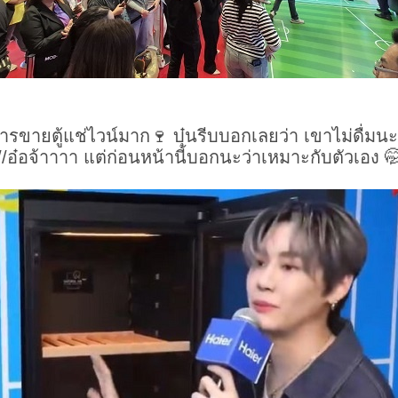
รขายตู้แช่ไวน์มาก🍷 บุ๋นรีบบอกเลยว่า เขาไม่ดื่ม
//อ๋อจ้าาาา แต่ก่อนหน้านี้บอกนะว่าเหมาะกับตัวเอง 