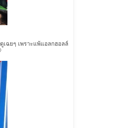
นะดูเฉยๆ เพราะแพ้แอลกฮอลล์
