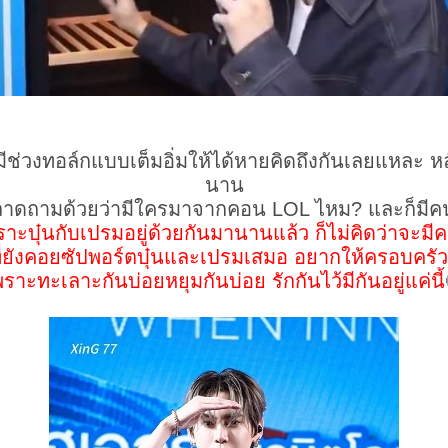
ีช่วงทอล์กแบบเต็มอิ่มให้ได้หายคิดถึงกันเลยแหละ ห
นาน
พลาดถามด้วยว่ามีใครมาจากคอน LOL ไหม? และก็มีค
ราะบุ๋นกับเปรมอยู่ด้วยกันมานานแล้ว ก็ไม่คิดว่าจะม
ังคอยซัปพอร์ตบุ๋นและเปรมเสมอ อยากให้ครอบครัวเรา
พราะทะเลาะกันบ่อยหยุมกันบ่อย รักกันไว้มีกันอยู่แค่นี้