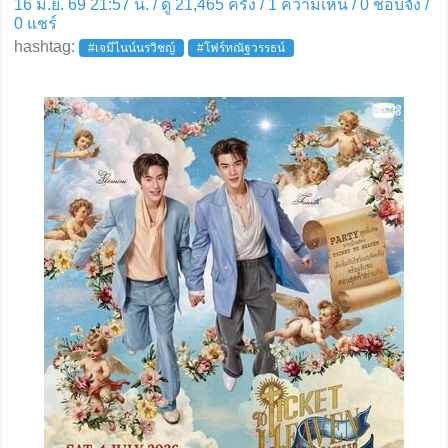
16 มิ.ย. 69 21:57 น. / ดู 21,465 ครั้ง / 1 ความเห็น /
0
ชอบจัง /
0
แชร์
hashtag:
#เจมีไนน์นรวิชญ์
#โฟร์ทณัฐวรรธน์