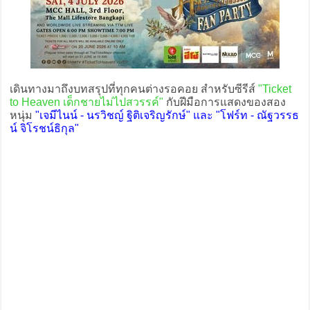
เดินทางมาถึงบทสรุปที่ทุกคนต่างรอคอย สำหรับซีรีส์
"Ticket
to Heaven เด็กชายไม่ไปสวรรค์"
กับฝีมือการแสดงของสอง
หนุ่ม
"เจมีไนน์ - นรวิชญ์ ฐิติเจริญรักษ์" และ "โฟร์ท - ณัฐวรรธ
น์ จิโรชน์ธิกุล"