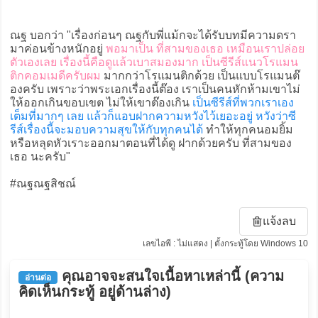
ณฐ บอกว่า "เรื่องก่อนๆ ณฐกับพี่แม้กจะได้รับบทมีความดรา
มาค่อนข้างหนักอยู่
พอมาเป็น ที่สามของเธอ เหมือนเราปล่อย
ตัวเองเลย เรื่องนี้คือดูแล้วเบาสมองมาก เป็นซีรีส์แนวโรแมน
ติกคอมเมดีครับผม
มากกว่าโรแมนติกด้วย เป็นแบบโรแมนต๊
องครับ เพราะว่าพระเอกเรื่องนี้ต๊อง เราเป็นคนหักห้ามเขาไม่
ให้ออกเกินขอบเขต ไม่ให้เขาต๊องเกิน
เป็นซีรีส์ที่พวกเราเอง
เต็มที่มากๆ เลย แล้วก็แอบฝากความหวังไว้เยอะอยู่ หวังว่าซี
รีส์เรื่องนี้จะมอบความสุขให้กับทุกคนได้
ทำให้ทุกคนอมยิ้ม
หรือหลุดหัวเราะออกมาตอนที่ได้ดู ฝากด้วยครับ ที่สามของ
เธอ นะครับ"
#ณฐณฐสิชณ์
แจ้งลบ
เลขไอพี : ไม่แสดง | ตั้งกระทู้โดย Windows 10
คุณอาจจะสนใจเนื้อหาเหล่านี้ (ความ
อ่านต่อ
คิดเห็นกระทู้ อยู่ด้านล่าง)