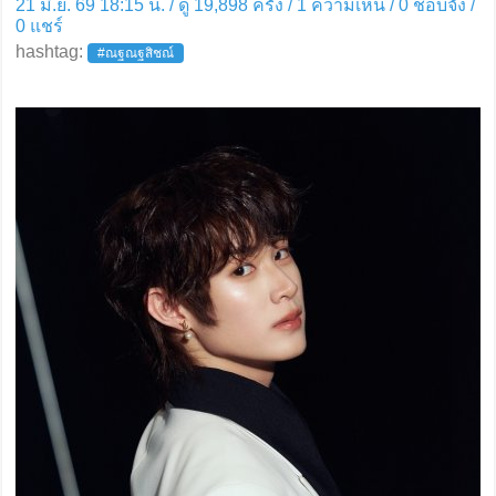
21 มิ.ย. 69 18:15 น. / ดู 19,898 ครั้ง / 1 ความเห็น /
0
ชอบจัง /
0
แชร์
hashtag:
#ณฐณฐสิชณ์