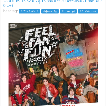
28 มิ.ย. 69 16:52 น. / ดู 16,886 ครั้ง / 0 ความเห็น /
0
ชอบจัง /
0
แชร์
hashtag:
#เอิร์ทพิรพัฒน์
#บุ๋นนพณัฐ
#เปรมวรุศ
#มิกซ์สหภาพ