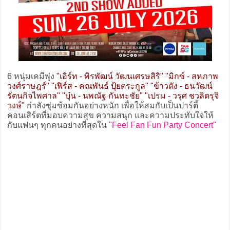
6 หนุ่มเคมีพุ่ง
"เอิร์ท - พิรพัฒน์ วัฒนเศรษสิริ" "มิกซ์ - สหภาพ
วงศ์ราษฎร์" "เฟิร์ส - คณพันธ์ ปุ้ยตระกูล" "ข้าวตัง - ธนวัฒน์
รัตนกิจไพศาล" "บุ๋น - นพณัฐ กันทะชัย" "เปรม - วรุศ ชวลิตรุจิ
วงษ์"
กำลังซุ่มซ้อมกันอย่างหนัก เพื่อให้สมกับเป็นปาร์ตี้
คอนเสิร์ตที่มอบความสุข ความสนุก และความประทับใจให้
กับแฟนๆ ทุกคนอย่างที่สุดใน
"Feel Fan Fun Party Concert"