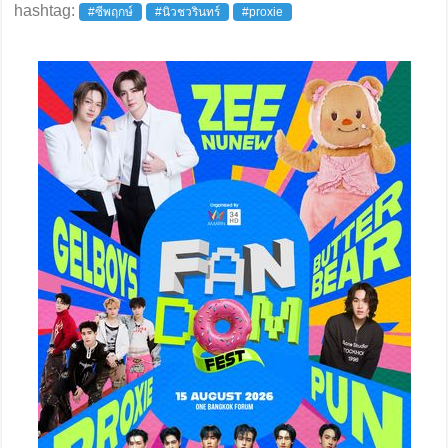
hashtag:
#ซีพฤกษ์
#นิวชวรินทร์
#proxie