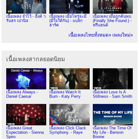
เนื้อเพลง จำไว้ - อิ้งค์ ว
เนื้อเพลง เมื่อไหร่จะมี
เนื้อเพลง เมื่อถูกค้นพบ
รันธร เปานิล
(มีใจให้กัน) - แบล็ก
(Finally She Found.) -
ฮาร์ต
ฟรีแฮนด์
เนื้อเพลงไทยทั้งหมด»
เพลงใหม่»
เนื้อเพลงสากลยอดนิยม
เนื้อเพลง Always -
เนื้อเพลง Watch It
เนื้อเพลง Love Is A
Daniel Caesar
Burn - Katy Perry
Stillness - Sam Smith
เนื้อเพลง Great
เนื้อเพลง Click Clack
เนื้อเพลง The Time Of
Expectation - Sienna
Symphony. - Raye
My Life - Benson
Spiro
Boone