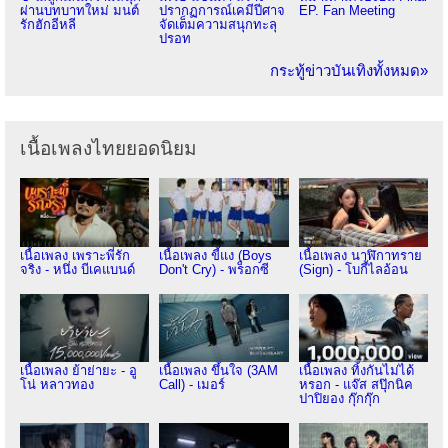
ผ่านบทบาทใหม่ มนต์
ปรากฏการณ์เคมีปีศาจ
EP. Fan Meeting
รักฮักอีหลี
จัดเต็มความสนุกทะลุ
ปรอท
กระทู้ข่าวบันเทิงทั้งหมด»
เนื้อเพลงไทยยอดนิยม
เนื้อเพลง เพราะพี่รัก
เนื้อเพลง ขี้แง (Boys
เนื้อเพลง นาฬิกาทราย
จริง - หนึ่ง บีเคแบนด์
Don't Cry) - พร็อกซี
(Sign) - โบกี้ไลอ้อน
เนื้อเพลง ย้าย่ายะ - อู
เนื้อเพลง ขึ้นใจ (3AM
เนื้อเพลง ทิ้งกันไม่ได้
โน่ หลาวทอง
Call) - เมอร์
หรอก - แจ๊ส สปุ๊กนิค
ปาปิยอง กุ๊กกุ๊ก