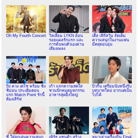
Oh My Fourth Concert
วิลเลี่ยม LYKN ย้อน
เติ้ล เฟิร์สวัน จัดเต็ม
รอยแผลรักแรก และ
ความสนุกในงานแฟน
การค้นพบตัวเองผ่าน
มีตสุดอบอุ่น
เสียงเพลง
ปิง ควง เตโช พร้อม ซิง
เก้า แจกความสดใส
บิวกิ้น เตรียมนับหนึ่งรับ
ชิม่อน ประเดิมตอน
ชวนปักหมุดมหกรรม
บทบาทใหม่ ยากแต่เป็น
แรก Match Point รักนี้
อาหารสุดยิ่งใหญ่
ไปได้
ต้องเสิร์ฟ
ซี ใส่ลูกเล่นความสนุก
เพิร์ธ แซนต้า สร้าง
หมาเห่าเครื่องบิน Final