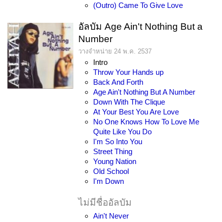
(Outro) Came To Give Love
อัลบัม Age Ain't Nothing But a
Number
วางจำหน่าย 24 พ.ค. 2537
Intro
Throw Your Hands up
Back And Forth
Age Ain't Nothing But A Number
Down With The Clique
At Your Best You Are Love
No One Knows How To Love Me
Quite Like You Do
I'm So Into You
Street Thing
Young Nation
Old School
I'm Down
ไม่มีชื่ออัลบัม
Ain't Never