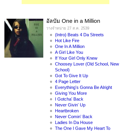
อัลบัม One in a Million
วางจำหน่าย 27 ส.ค. 2539
(Intro) Beats 4 Da Streets
Hot Like Fire
One In A Million
A Girl Like You
If Your Girl Only Knew
Choosey Lover (Old School, New
School)
Got To Give It Up
4 Page Letter
Everything's Gonna Be Alright
Giving You More
I Gotcha' Back
Never Givin' Up
Heartbroken
Never Comin' Back
Ladies In Da House
The One I Gave My Heart To