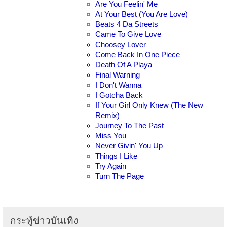
Are You Feelin' Me
At Your Best (You Are Love)
Beats 4 Da Streets
Came To Give Love
Choosey Lover
Come Back In One Piece
Death Of A Playa
Final Warning
I Don't Wanna
I Gotcha Back
If Your Girl Only Knew (The New
Remix)
Journey To The Past
Miss You
Never Givin' You Up
Things I Like
Try Again
Turn The Page
กระทู้ข่าวบันเทิง