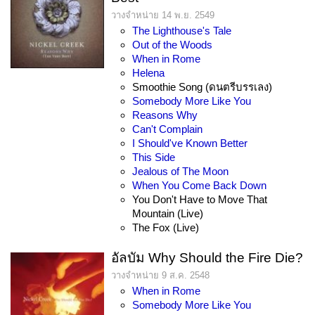
วางจำหน่าย 14 พ.ย. 2549
The Lighthouse's Tale
Out of the Woods
When in Rome
Helena
Smoothie Song (ดนตรีบรรเลง)
Somebody More Like You
Reasons Why
Can't Complain
I Should've Known Better
This Side
Jealous of The Moon
When You Come Back Down
You Don't Have to Move That
Mountain (Live)
The Fox (Live)
อัลบัม Why Should the Fire Die?
วางจำหน่าย 9 ส.ค. 2548
When in Rome
Somebody More Like You