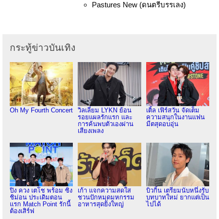
Pastures New (ดนตรีบรรเลง)
กระทู้ข่าวบันเทิง
Oh My Fourth Concert
วิลเลี่ยม LYKN ย้อน
เติ้ล เฟิร์สวัน จัดเต็ม
รอยแผลรักแรก และ
ความสนุกในงานแฟน
การค้นพบตัวเองผ่าน
มีตสุดอบอุ่น
เสียงเพลง
ปิง ควง เตโช พร้อม ซิง
เก้า แจกความสดใส
บิวกิ้น เตรียมนับหนึ่งรับ
ชิม่อน ประเดิมตอน
ชวนปักหมุดมหกรรม
บทบาทใหม่ ยากแต่เป็น
แรก Match Point รักนี้
อาหารสุดยิ่งใหญ่
ไปได้
ต้องเสิร์ฟ