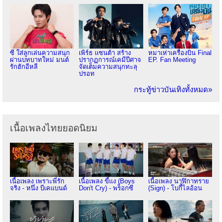
ซี ใส่ลูกเล่นความสนุก
เพิร์ธ แซนต้า สร้าง
หมาเห่าเครื่องบิน Final
ผ่านบทบาทใหม่ มนต์
ปรากฏการณ์เคมีปีศาจ
EP. Fan Meeting
รักฮักอีหลี
จัดเต็มความสนุกทะลุ
ปรอท
กระทู้ข่าวบันเทิงทั้งหมด»
เนื้อเพลงไทยยอดนิยม
เนื้อเพลง เพราะพี่รัก
เนื้อเพลง ขี้แง (Boys
เนื้อเพลง นาฬิกาทราย
จริง - หนึ่ง บีเคแบนด์
Don't Cry) - พร็อกซี
(Sign) - โบกี้ไลอ้อน