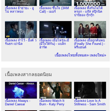
เนื้อเพลง ย้าย่ายะ - อู
เนื้อเพลง ขึ้นใจ (3AM
เนื้อเพลง ทิ้งกันไม่ได้
โน่ หลาวทอง
Call) - เมอร์
หรอก - แจ๊ส สปุ๊กนิค
ปาปิยอง กุ๊กกุ๊ก
เนื้อเพลง จำไว้ - อิ้งค์ ว
เนื้อเพลง เมื่อไหร่จะมี
เนื้อเพลง เมื่อถูกค้นพบ
รันธร เปานิล
(มีใจให้กัน) - แบล็ก
(Finally She Found.) -
ฮาร์ต
ฟรีแฮนด์
เนื้อเพลงไทยทั้งหมด»
เพลงใหม่»
เนื้อเพลงสากลยอดนิยม
เนื้อเพลง Always -
เนื้อเพลง Watch It
เนื้อเพลง Love Is A
Daniel Caesar
Burn - Katy Perry
Stillness - Sam Smith