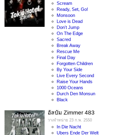
Scream
Ready, Set, Go!
Monsoon
Love is Dead
Don't Jump
On The Edge
Sacred
Break Away
Rescue Me
Final Day
Forgotten Children
By Your Side
Live Every Second
Raise Your Hands
1000 Oceans
Durch Den Monsun
Black
อัลบัม Zimmer 483
วางจำหน่าย 23 ก.พ. 2550
In Die Nacht
Ubers Ende Der Welt