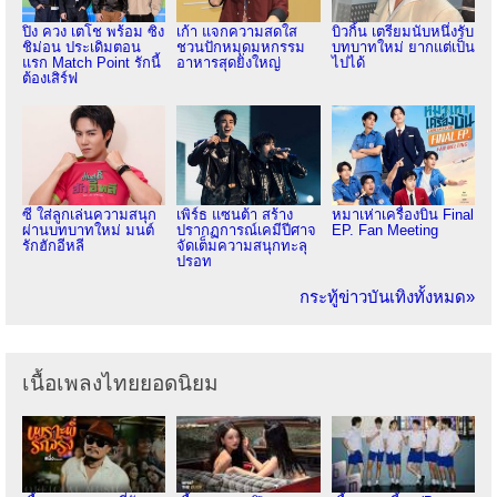
ปิง ควง เตโช พร้อม ซิง
เก้า แจกความสดใส
บิวกิ้น เตรียมนับหนึ่งรับ
ชิม่อน ประเดิมตอน
ชวนปักหมุดมหกรรม
บทบาทใหม่ ยากแต่เป็น
แรก Match Point รักนี้
อาหารสุดยิ่งใหญ่
ไปได้
ต้องเสิร์ฟ
ซี ใส่ลูกเล่นความสนุก
เพิร์ธ แซนต้า สร้าง
หมาเห่าเครื่องบิน Final
ผ่านบทบาทใหม่ มนต์
ปรากฏการณ์เคมีปีศาจ
EP. Fan Meeting
รักฮักอีหลี
จัดเต็มความสนุกทะลุ
ปรอท
กระทู้ข่าวบันเทิงทั้งหมด»
เนื้อเพลงไทยยอดนิยม