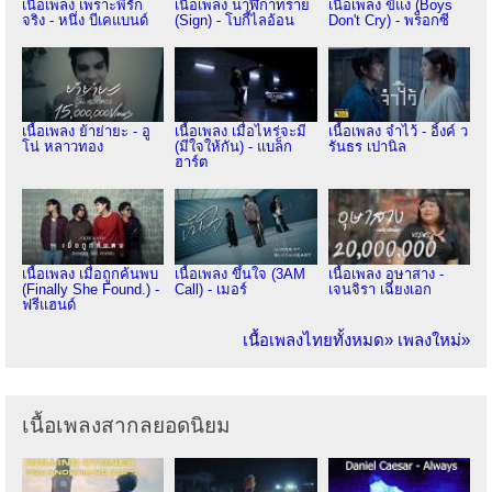
เนื้อเพลง เพราะพี่รัก
เนื้อเพลง นาฬิกาทราย
เนื้อเพลง ขี้แง (Boys
จริง - หนึ่ง บีเคแบนด์
(Sign) - โบกี้ไลอ้อน
Don't Cry) - พร็อกซี
เนื้อเพลง ย้าย่ายะ - อู
เนื้อเพลง เมื่อไหร่จะมี
เนื้อเพลง จำไว้ - อิ้งค์ ว
โน่ หลาวทอง
(มีใจให้กัน) - แบล็ก
รันธร เปานิล
ฮาร์ต
เนื้อเพลง เมื่อถูกค้นพบ
เนื้อเพลง ขึ้นใจ (3AM
เนื้อเพลง อุษาสาง -
(Finally She Found.) -
Call) - เมอร์
เจนจิรา เฉียงเอก
ฟรีแฮนด์
เนื้อเพลงไทยทั้งหมด»
เพลงใหม่»
เนื้อเพลงสากลยอดนิยม