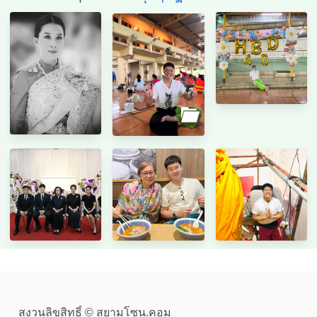
สงวนลิขสิทธิ์ © สยามโซน.คอม