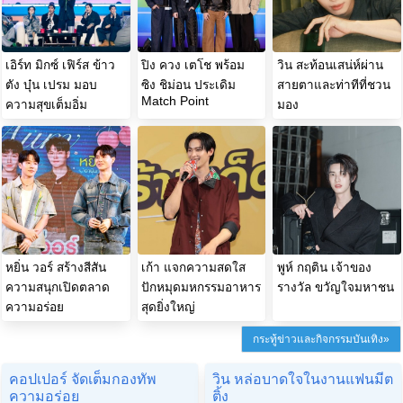
เอิร์ท มิกซ์ เฟิร์ส ข้าว
ปิง ควง เตโช พร้อม
วิน สะท้อนเสน่ห์ผ่าน
ตัง บุ๋น เปรม มอบ
ซิง ชิม่อน ประเดิม
สายตาและท่าทีที่ชวน
Match Point
ความสุขเต็มอิ่ม
มอง
หยิ่น วอร์ สร้างสีสัน
เก้า แจกความสดใส
พูห์ กฤติน เจ้าของ
ความสนุกเปิดตลาด
ปักหมุดมหกรรมอาหาร
รางวัล ขวัญใจมหาชน
ความอร่อย
สุดยิ่งใหญ่
กระทู้ข่าวและกิจกรรมบันเทิง»
คอปเปอร์ จัดเต็มกองทัพ
วิน หล่อบาดใจในงานแฟนมีต
ความอร่อย
ติ้ง