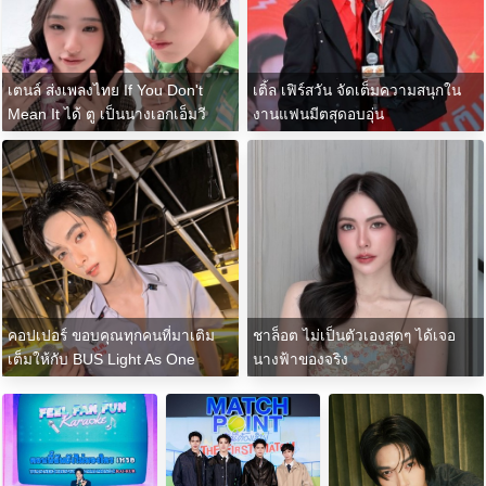
เตนล์ ส่งเพลงไทย If You Don't
เติ้ล เฟิร์สวัน จัดเต็มความสนุกใน
Mean It ได้ ตู เป็นนางเอกเอ็มวี
งานแฟนมีตสุดอบอุ่น
คอปเปอร์ ขอบคุณทุกคนที่มาเติม
ชาล็อต ไม่เป็นตัวเองสุดๆ ได้เจอ
เต็มให้กับ BUS Light As One
นางฟ้าของจริง