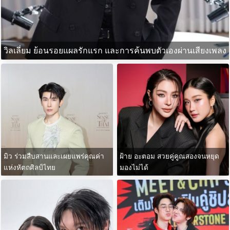
วิลเลี่ยม ย้อนรอยแผลรักแรก และการค้นพบตัวเองผ่านเสียงเพลง
มิว ร่วมสืบสานและเผยแพร่คุณค่า
ฝ้าย อะตอม สวยคู่คูณสองจนหยุด
แห่งหัตถศิลป์ไทย
มองไม่ได้