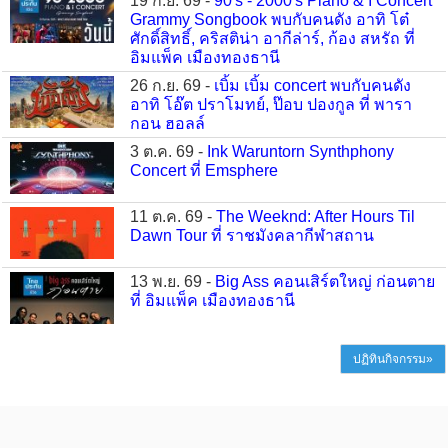
19 ก.ย. 69 -
90's - 2000's Piano & I Concert
Grammy Songbook พบกับคนดัง อาทิ โต๋
ศักดิ์สิทธิ์, คริสติน่า อากีล่าร์, ก้อง สหรัถ ที่
อิมแพ็ค เมืองทองธานี
26 ก.ย. 69 -
เบิ้ม เบิ้ม concert พบกับคนดัง
อาทิ โอ๊ต ปราโมทย์, ป๊อบ ปองกูล ที่ พารา
กอน ฮอลล์
3 ต.ค. 69 -
Ink Waruntorn Synthphony
Concert ที่ Emsphere
11 ต.ค. 69 -
The Weeknd: After Hours Til
Dawn Tour ที่ ราชมังคลากีฬาสถาน
13 พ.ย. 69 -
Big Ass คอนเสิร์ตใหญ่ ก่อนตาย
ที่ อิมแพ็ค เมืองทองธานี
ปฏิทินกิจกรรม»