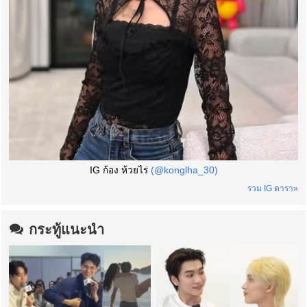
IG ก้อง ห้วยไร่
(@konglha_30)
รวม IG ดารา»
กระทู้แนะนำ