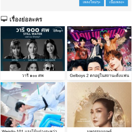
เพลงใหม่ๆ»
เนื้อเพลง»
เรื่องย่อละคร
วารี ๑๐๐ ศพ
Gelboys 2 ตกอยู่ในสถานะติ่งแฟน
Weirdo-101 แรงโน้มถ่วงระหว่างเรา
มหกรรมมนุษย์