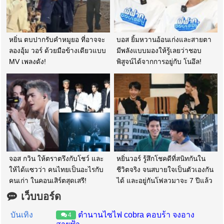
หยิ่น ตบปากรับคำหมูยอ ที่อาจจะ
บอส ยิ้มหวานอ้อนเก่งและสายตา
ลองอุ้ม วอร์ ด้วยมือข้างเดียวแบบ
มีพลังแบบมองให้รู้เลยว่าชอบ
MV เพลงดัง!
พิสูจน์ได้จากการอยู่กับ โนอึล!
จอส กวิน ให้ตราตรึงกับโชว์ และ
หยิ่นวอร์ รู้สึกโชคดีที่สนิทกันใน
ให้ได้แซวว่า คนไทยเป็นอะไรกับ
ชีวิตจริง จนสบายใจเป็นตัวเองกัน
คนเก่า ในคอนเสิร์ตสุดเสรี!
ได้ และอยู่กันโฟลวมาจะ 7 ปีแล้ว
เว็บบอร์ด
บันเทิง
ตำนานไซไฟ cobra คอบร้า จงอาง
4