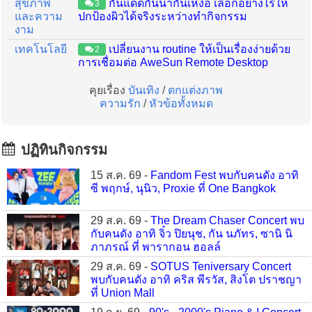
สุขภาพ
กันแดดกันน้ำกันเหงื่อ เลือกอย่างไรให้
3
และความ
ปกป้องผิวได้จริงระหว่างทำกิจกรรม
งาม
เทคโนโลยี
เปลี่ยนงาน routine ให้เป็นเรื่องง่ายด้วย
2
การเชื่อมต่อ AweSun Remote Desktop
คุยเรื่อง
บันเทิง
/
ตกแต่งภาพ
ความรัก
/
หัวข้อทั้งหมด
ปฏิทินกิจกรรม
15 ส.ค. 69 -
Fandom Fest พบกับคนดัง อาทิ
ซี พฤกษ์, นุนิว, Proxie ที่ One Bangkok
29 ส.ค. 69 -
The Dream Chaser Concert พบ
กับคนดัง อาทิ จิ๋ว ปิยนุช, กัน นภัทร, ซานิ นิ
ภาภรณ์ ที่ พารากอน ฮอลล์
29 ส.ค. 69 -
SOTUS Teniversary Concert
พบกับคนดัง อาทิ คริส พีรวัส, สิงโต ปราชญา
ที่ Union Mall