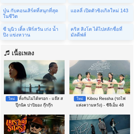
บุ๋น กับคอนเสิร์ตที่สนุกที่สุด
แอลลี่ เปิดตัวซิงเกิลใหม่ 143
ในชีวิต
ซี นุนิว เติ้ล เฟิร์สวัน เก่ง น้ำ
คริส สิงโต ได้ไปสลักชื่อที่
ปิง แข่งหวาน
มัลดีฟส์
เนื้อเพลง
ทิ้งกันไม่ได้หรอก - แจ๊ส ส
Kibou Ressha (รถไฟ
ใหม่
ใหม่
ปุ๊กนิค ปาปิยอง กุ๊กกุ๊ก
แห่งความหวัง) - ซีจีเอ็ม 48