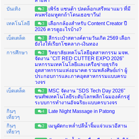
สายฟ้า
บันเทิง
เพิร์ธ แซนต้า ปลดล็อกเสรีหมาแมว ที่มี
2
คนพร้อมหูตกถ้าโดนเธอขาวีน!
เทคโนโลยี
เลือกกล้องสำหรับ Content Creator ปี
3
2026 ควรดูอะไรบ้าง?
เบ็ดเตล็ด
สีกระเป๋าสตางค์ตามวันเกิด 2569 เลือก
2
ยังไงให้เรียกโชคลาภ-เงินทอง
การศึกษา
วิทยาลัยเทคโนโลยีอุตสาหกรรม มจพ.
2
จัดงาน "CIT RED CUTTER EXPO 2026"
มหกรรมเทคโนโลยีและเครือข่ายธุรกิจ
อุตสาหกรรมแห่งอนาคต รวมพลังศิษย์เก่า ผู้
ประกอบการและภาคอุตสาหกรรมแบบครบ
วงจร
เบ็ดเตล็ด
MSC จัดงาน "SDS Tech Day 2026"
2
ขนทัพเทคโนโลยีระดับโลกพลิกโฉมองค์กรสู่
ระบบการทำงานอัจฉริยะแบบครบวงจร
กินๆ
Late Night Massage in Patong
4
เที่ยวๆ
กินๆ
เมนูผัดกะหล่ำปลีน้ำจิ้มแจ่วแนวอีสาน
2
เที่ยวๆ