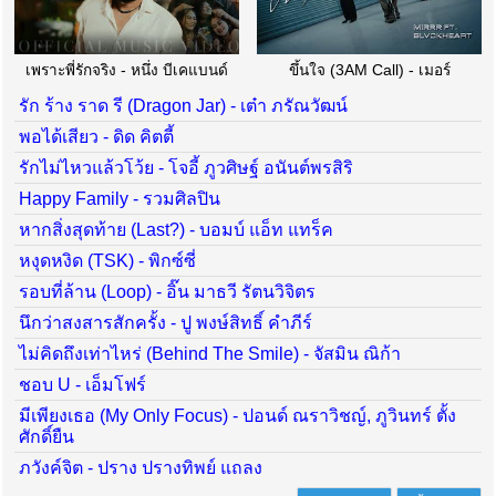
เพราะพี่รักจริง - หนึ่ง บีเคแบนด์
ขึ้นใจ (3AM Call) - เมอร์
รัก ร้าง ราด รี (Dragon Jar) - เต๋า ภรัณวัฒน์
พอได้เสียว - ดิด คิตตี้
รักไม่ไหวแล้วโว้ย - โจอี้ ภูวศิษฐ์ อนันต์พรสิริ
Happy Family - รวมศิลปิน
หากสิ่งสุดท้าย (Last?) - บอมบ์ แอ็ท แทร็ค
หงุดหงิด (TSK) - พิกซ์ซี่
รอบที่ล้าน (Loop) - อิ๊น มาธวี รัตนวิจิตร
นึกว่าสงสารสักครั้ง - ปู พงษ์สิทธิ์ คำภีร์
ไม่คิดถึงเท่าไหร่ (Behind The Smile) - จัสมิน ณิก้า
ชอบ U - เอ็มโฟร์
มีเพียงเธอ (My Only Focus) - ปอนด์ ณราวิชญ์, ภูวินทร์ ตั้ง
ศักดิ์ยืน
ภวังค์จิต - ปราง ปรางทิพย์ แถลง