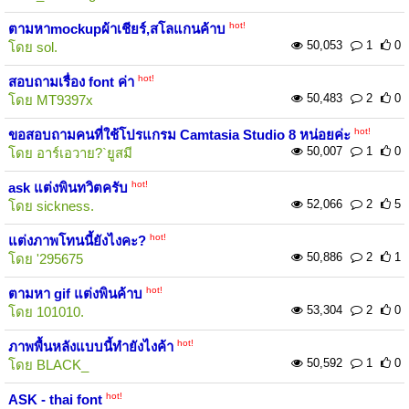
hot!
ตามหาmockupผ้าเชียร์,สโลแกนค้าบ
50,053
1
0
โดย
sol.
hot!
สอบถามเรื่อง font ค่า
50,483
2
0
โดย
MT9397x
hot!
ขอสอบถามคนที่ใช้โปรแกรม Camtasia Studio 8 หน่อยค่ะ
50,007
1
0
โดย
อาร์เอวาย?`ยูสมี
hot!
ask แต่งพินทวิตครับ
52,066
2
5
โดย
sickness.
hot!
แต่งภาพโทนนี้ยังไงคะ?
50,886
2
1
โดย
'295675
hot!
ตามหา gif แต่งพินค้าบ
53,304
2
0
โดย
101010.
hot!
ภาพพื้นหลังแบบนี้ทำยังไงค้า
50,592
1
0
โดย
BLACK_
hot!
ASK - thai font