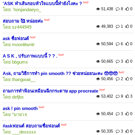
hot!
'ASK ทำเส้นรอบหัวใจแบบนี้ทำยังไงคะ ?
51,438
8
0
โดย
`honjandaeyo_
hot!
สอบถาม 🥰 หน่อยค่ะ
49,383
1
0
โดย
sz444949
hot!
ask ชื่อฟอนต์
50,594
6
0
โดย
moonlitwntr
hot!
A S K , ปรับภาพแบบนี้ ? ? .
50,665
3
0
โดย
bbgumx
hot!
Ask, ถามวิธีการทำ pin smooth ?? ช่วยหน่อยนะคะ 🥺🥺🥺
50,456
2
0
โดย
thangwaii__
hot!
ถามการทำฟ้อนเหมือนฉีกกระดาษ app procreate
53,402
9
3
โดย
defjbx
hot!
ask ! pin smooth
50,454
3
0
โดย
*มาย'เจ
hot!
#askฟอนต์ สอบถามชื่อฟอนต์
50,335
3
0
โดย
___desssxx