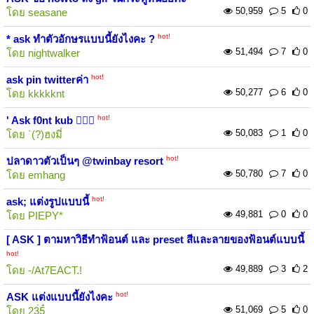
50,959
5
0
โดย
seasane
hot!
* ask ทำตัวอักษรแบบนี้ยังไงคะ ?
51,494
7
0
โดย
nightwalker
hot!
ask pin twitterค่า
50,277
6
0
โดย
kkkkknt
hot!
' Ask f0nt kub ✊🏻💖
50,083
1
0
โดย
`(?)ฮงมี่
hot!
ปลาดาวตัวเป็นๆ @twinbay resort
50,780
7
0
โดย
emhang
hot!
ask; แต่งรูปแบบนี้
49,881
0
0
โดย
PIEPY*
[ ASK ] ตามหาวิธีทำฟ้อนต์ และ preset สีและลายของฟ้อนต์แบบนี้
hot!
49,889
3
2
โดย
-/At7EACT.!
hot!
ASK แต่งแบบนี้ยังไงคะ
51,069
5
0
โดย
23่5๋