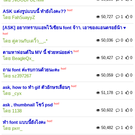
hot!
ASK แต่งรูปแบบนี้ ทำยังไงคะ??
50,727
1
0
โดย
FahSuayyZ
[ASK] อยากทราบแอพไว้เขียน font จ้าา. เอาของแอนดรอย์น้า ♥
hot!
50,036
0
0
โดย
คู่ควนกับเดวิ้ว__,,*
hot!
ตามหาฟอนต์ใน MV นี้ ช่วยหน่อยค่า
50,427
2
0
โดย
BeagleQx_
hot!
ถาม font ค่ะรบกวนด้วยนะคะ
50,059
0
0
โดย
sz397267
hot!
ask, how to ทำ gif ตัวอักษรเลื่อนๆ
51,178
1
0
โดย
_cyx
hot!
ask , thumbnail โชว์ psd
50,602
1
0
โดย
1138
hot!
ทำ font แบบนี้ยังไงคะ
50,482
1
0
โดย
pxrr_