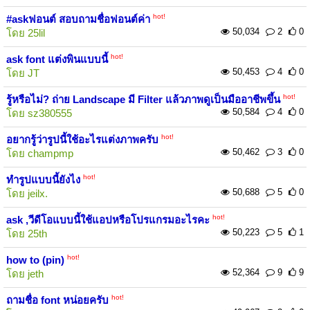
hot!
#askฟอนต์ สอบถามชื่อฟอนต์ค่า
50,034
2
0
โดย
25lil
hot!
ask font แต่งพินแบบนี้
50,453
4
0
โดย
JT
hot!
รู้หรือไม่? ถ่าย Landscape มี Filter แล้วภาพดูเป็นมืออาชีพขึ้น
50,584
4
0
โดย
sz380555
hot!
อยากรู้ว่ารูปนี้ใช้อะไรแต่งภาพครับ
50,462
3
0
โดย
champmp
hot!
ทำรูปแบบนี้ยังไง
50,688
5
0
โดย
jeilx.
hot!
ask ,วีดีโอแบบนี้ใช้แอปหรือโปรแกรมอะไรคะ
50,223
5
1
โดย
25th
hot!
how to (pin)
52,364
9
9
โดย
jeth
hot!
ถามชื่อ font หน่อยครับ