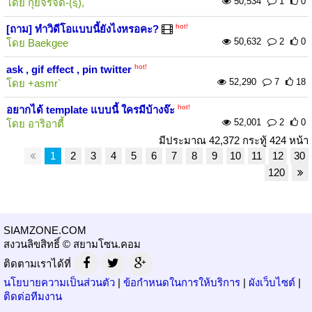
50,534
1
0
โดย
กุ๊ยจรจัด-(sฺ),
hot!
[ถาม] ทำวิดีโอแบบนี้ยังไงหรอคะ?
50,632
2
0
โดย
Baekgee
hot!
ask , gif effect , pin twitter
52,290
7
18
โดย
+asmr`
hot!
อยากได้ template แบบนี้ ใครมีบ้างจ๊ะ
52,001
2
0
โดย
อาริอาตี้
มีประมาณ 42,372 กระทู้ 424 หน้า
1
2
3
4
5
6
7
8
9
10
11
12
30
120
SIAMZONE.COM
สงวนลิขสิทธิ์ © สยามโซน.คอม
ติดตามเราได้ที่
นโยบายความเป็นส่วนตัว
|
ข้อกำหนดในการให้บริการ
|
ผังเว็บไซต์
|
ติดต่อทีมงาน