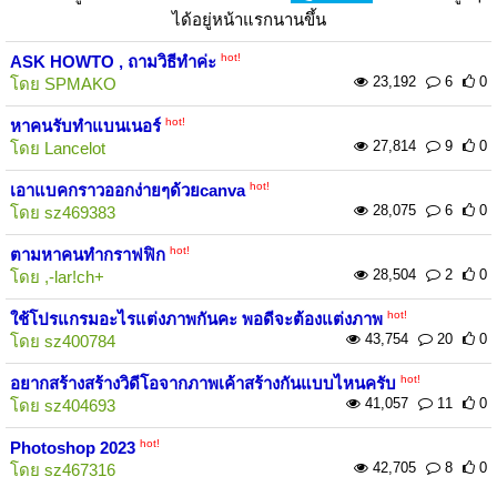
ได้อยู่หน้าแรกนานขึ้น
hot!
ASK HOWTO , ถามวิธีทำค่ะ
23,192
6
0
โดย
SPMAKO
hot!
หาคนรับทำแบนเนอร์
27,814
9
0
โดย
Lancelot
hot!
เอาแบคกราวออกง่ายๆด้วยcanva
28,075
6
0
โดย
sz469383
hot!
ตามหาคนทำกราฟฟิก
28,504
2
0
โดย
,-lar!ch+
hot!
ใช้โปรแกรมอะไรแต่งภาพกันคะ พอดีจะต้องแต่งภาพ
43,754
20
0
โดย
sz400784
hot!
อยากสร้างสร้างวิดีโอจากภาพเค้าสร้างกันแบบไหนครับ
41,057
11
0
โดย
sz404693
hot!
Photoshop 2023
42,705
8
0
โดย
sz467316