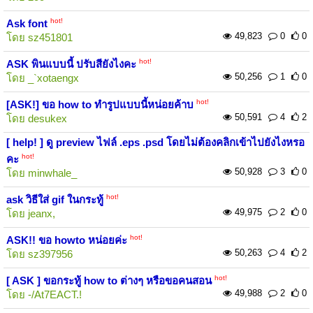
hot!
Ask font
49,823
0
0
โดย
sz451801
hot!
ASK พินแบบนี้ ปรับสียังไงคะ
50,256
1
0
โดย
_`xotaengx
hot!
[ASK!] ขอ how to ทำรูปแบบนี้หน่อยค้าบ
50,591
4
2
โดย
desukex
[ help! ] ดู preview ไฟล์ .eps .psd โดยไม่ต้องคลิกเข้าไปยังไงหรอ
hot!
คะ
50,928
3
0
โดย
minwhale_
hot!
ask วิธีใส่ gif ในกระทู้
49,975
2
0
โดย
jeanx,
hot!
ASK!! ขอ howto หน่อยค่ะ
50,263
4
2
โดย
sz397956
hot!
[ ASK ] ขอกระทู้ how to ต่างๆ หรือขอคนสอน
49,988
2
0
โดย
-/At7EACT.!