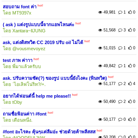
hot!
สอบถาม font ค่า
49,981
1
0
โดย
MT9397x
hot!
( ask ) แต่งรูปแบบนี้จากแอพไหนค่ะ
51,568
3
0
โดย
Xantara~llJUNG
hot!
ask, แต่งดิสทวิต CC 2019 ปรับ oil ไม่ได้
51,015
1
0
โดย
@vousmevoyez
hot!
test ภาพ ค่าาา
49,842
1
0
โดย
พี่มาแล้วครับบ
hot!
ask. ปรับความชัด(?) ของรูป แบบนี้ยังไงคะ (พินทวิต)
51,177
2
4
โดย
`ไอเลิฟโน่ริท?/+.
hot!
อยากได้ฟอนต์นี้ help me please!!
50,490
2
0
โดย
tOby
hot!
ถามชื่อฟ้อนค่าา #font
50,177
0
0
โดย
เดือนหนึ่ง.
hot!
#font อะไรคะ คุ้นๆแต่ลืมอ่ะ ช่วยด้วยค้าพลีสสส
50,208
0
0
โดย
;NOODFUL'NW