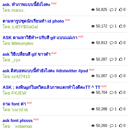
hot!
ask. ทำภาพแบบนี้ยังไงคะ
50,825
2
0
โดย
marsx.
hot!
ตามหารูปชุดนักเรียนทำ id photo
50,172
1
0
โดย
;L4DY$GaGa!
hot!
ASK ตามหาวิธีทำ+ปรับสี gif แบบแม่เกา
50,813
0
0
โดย
littletumples
hot!
ask วิธีเปลี่ยนสี gif ขาวดำ
50,287
3
7
โดย
_cyx
hot!
ask ดิสบอทแบบนี้ทำยังไงคะ #distwitter #psd
51,007
0
0
โดย
sz427413
hot!
ASK ; ลงพินgifในทวิตแล้วภาพแตกทำไงดีคะTT ^ TT
50,704
6
0
โดย
PXJEW
hot!
ถาม font ค่า
50,288
1
0
โดย
'แมวป่วย
hot!
ask font plssss
50,260
1
0
โดย
_`xotaengx