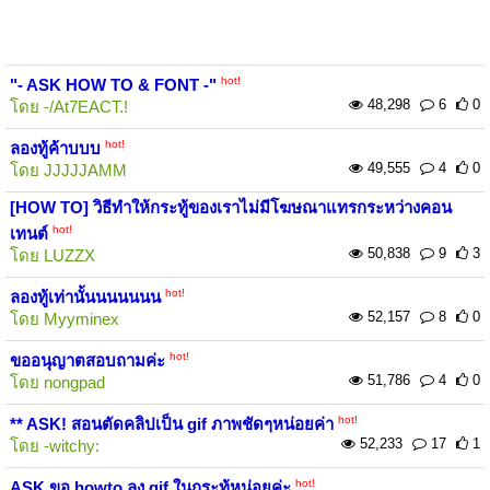
hot!
"- ASK HOW TO & FONT -"
48,298
6
0
โดย
-/At7EACT.!
hot!
ลองทู้ค้าบบบ
49,555
4
0
โดย
JJJJJAMM
[HOW TO] วิธีทำให้กระทู้ของเราไม่มีโฆษณาแทรกระหว่างคอน
hot!
เทนต์
50,838
9
3
โดย
LUZZX
hot!
ลองทู้เท่านั้นนนนนนน
52,157
8
0
โดย
Myyminex
hot!
ขออนุญาตสอบถามค่ะ
51,786
4
0
โดย
nongpad
hot!
** ASK! สอนตัดคลิปเป็น gif ภาพชัดๆหน่อยค่า
52,233
17
1
โดย
-witchy:
hot!
ASK ขอ howto ลง gif ในกระทู้หน่อยค่ะ