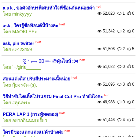
hot!
a s k , ขอตัวอักษรพิเศษหัวใจที่ซ้อนกันหน่อยค่า
52,823
1
0
โดย
minkyyyy
hot!
ask , ใครรู้ชื่อฟ้อนต์นี้บ้างคะ
51,342
2
0
โดย
MAOKLEEx
hot!
ask, pin twitter
51,506
2
5
โดย
sz423499
hot!
♡̫ㆍ𓈀 ♡⃝ ➖۰ @ฝุ่นไลน์ :⋊
51,022
0
0
โดย
`+/girls______
hot!
สอนแต่งดิส​ ปรับสีประมาณนี้หน่อย
51,695
3
0
โดย
กุ๊ยจรจัด-(sฺ),
hot!
วิธีทำซับไตเติ้ลโปรแกรม Final Cut Pro ทำยังไงคะ
49,988
0
0
โดย
#คุณพระ
hot!
PERA LAP 1 (กระทู้ทดลอง)
51,446
4
0
โดย
อยากกินนมเปรี้ยว
hot!
ใครมีของแตกแต่งแม่ค้าบ้างค่ะ