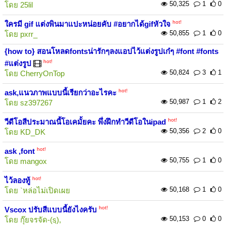
50,325
1
0
โดย
25lil
hot!
ใครมี gif แต่งพินมาแปะหน่อยคับ #อยากได้gifหัวใจ
50,855
1
0
โดย
pxrr_
{how to} สอนโหลดfontsน่ารักๆลงแอปไว้แต่งรูปเก๋ๆ #font #fonts
hot!
#แต่งรูป
50,824
3
1
โดย
CherryOnTop
hot!
ask,แนวภาพแบบนี้เรียกว่าอะไรคะ
50,987
1
2
โดย
sz397267
hot!
วีดีโอสีประมาณนี้โอเคมั้ยคะ พึ่งฝึกทำวีดีโอในipad
50,356
2
0
โดย
KD_DK
hot!
ask ,font
50,755
1
0
โดย
mangox
hot!
ไว้ลองทู้
50,168
1
0
โดย
`หล่อไม่เปิดเผย
hot!
Vscox​ ปรับสีแบบนี้ยังไงครับ
50,153
0
0
โดย
กุ๊ยจรจัด-(sฺ),