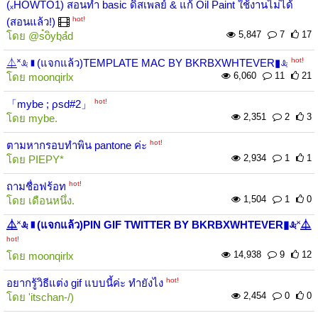
(ₓHOWTO1) สอนทำ basic ดิสเพลย์ & แก้ Oil Paint ใช้งานไม่ได้
hot!
(สอนแล้ว!)
5,847
7
17
โดย
@s๋oิybฺaํd
hot!
⏅˟ꕋ▮(แจกแล้ว)TEMPLATE MAC BY BKRBXWHTEVER▮ꕋ
6,060
11
21
โดย
moonqirlx
hot!
「mybe ; ρsd#2」
2,351
2
3
โดย
mybe.
hot!
ตามหากรอบทำพิน pantone ค่ะ
2,934
1
1
โดย
PIEPY*
hot!
ถามชื่อฟร้อท
1,504
1
0
โดย
เดือนหนึ่ง.
⏅˟ꕋ▮(แจกแล้ว)PIN GIF TWITTER BY BKRBXWHTEVER▮ꕋ˟⏅
hot!
14,938
9
12
โดย
moonqirlx
hot!
อยากรู้วิธีแต่ง gif แบบนี้ค่ะ ทำยังไง
2,454
0
0
โดย
'itschan-/)