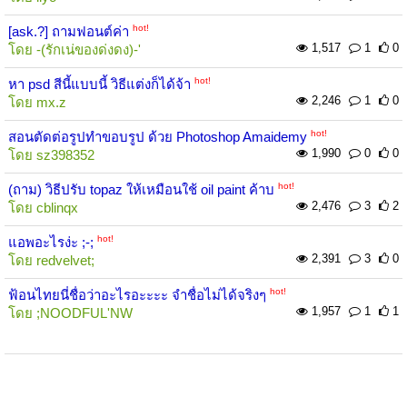
hot!
[ask.?] ถามฟอนต์ค่า
1,517
1
0
โดย
-(รักเน่ของด่งดง)-'
hot!
หา psd สีนี้แบบนี้ วิธีแต่งก็ได้จ้า
2,246
1
0
โดย
mx.z
hot!
สอนตัดต่อรูปทำขอบรูป ด้วย Photoshop Amaidemy
1,990
0
0
โดย
sz398352
hot!
(ถาม) วิธีปรับ topaz ให้เหมือนใช้ oil paint ค้าบ
2,476
3
2
โดย
cblinqx
hot!
แอพอะไรง่ะ ;-;
2,391
3
0
โดย
redvelvet;
hot!
ฟ้อนไทยนี่ชื่อว่าอะไรอะะะะ จำชื่อไม่ได้จริงๆ
1,957
1
1
โดย
;NOODFUL'NW