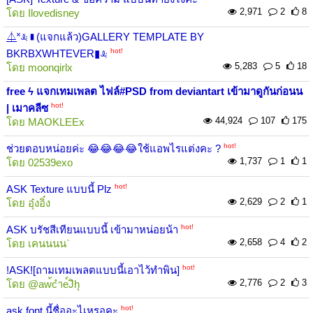
2,971
2
8
โดย
Ilovedisney
⏅˟ꕋ▮(แจกแล้ว)GALLERY TEMPLATE BY
hot!
BKRBXWHTEVER▮ꕋ
5,283
5
18
โดย
moonqirlx
free ϟ แจกเทมเพลต ไฟล์#PSD from deviantart เข้ามาดูกันก่อนน
hot!
| เมาคลีซ
44,924
107
175
โดย
MAOKLEEx
hot!
ช่วยตอบหน่อยค่ะ 😂😂😂😂ใช้แอพไรแต่งคะ ?
1,737
1
1
โดย
02539exo
hot!
ASK Texture แบบนี้ Plz
2,629
2
1
โดย
อุ๋งอิ๋ง
hot!
ASK บรัชสีเทียนแบบนี้ เข้ามาหน่อยน้า
2,658
4
2
โดย
เคนนนน`
hot!
!ASK![ถามเทมเพลตแบบนี้เอาไว้ทำพิน]
2,776
2
3
โดย
@aw้cำe์Jิhุ
hot!
ask font นี้ชื่ออะไเหรอคะ