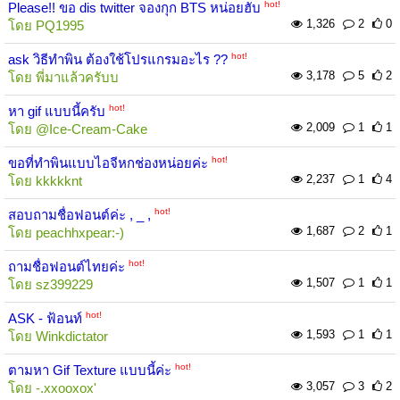
hot!
Please!! ขอ dis twitter จองกุก BTS หน่อยฮับ
1,326
2
0
โดย
PQ1995
hot!
ask วิธีทำพิน ต้องใช้โปรแกรมอะไร ??
3,178
5
2
โดย
พี่มาแล้วครับบ
hot!
หา gif แบบนี้ครับ
2,009
1
1
โดย
@Ice-Cream-Cake
hot!
ขอที่ทำพินแบบไอจีหกช่องหน่อยค่ะ
2,237
1
4
โดย
kkkkknt
hot!
สอบถามชื่อฟอนต์ค่ะ , _ ,
1,687
2
1
โดย
peachhxpear:-)
hot!
ถามชื่อฟอนต์ไทยค่ะ
1,507
1
1
โดย
sz399229
hot!
ASK - ฟ้อนท์
1,593
1
1
โดย
Winkdictator
hot!
ตามหา Gif Texture แบบนี้ค่ะ
3,057
3
2
โดย
-.xxooxox'