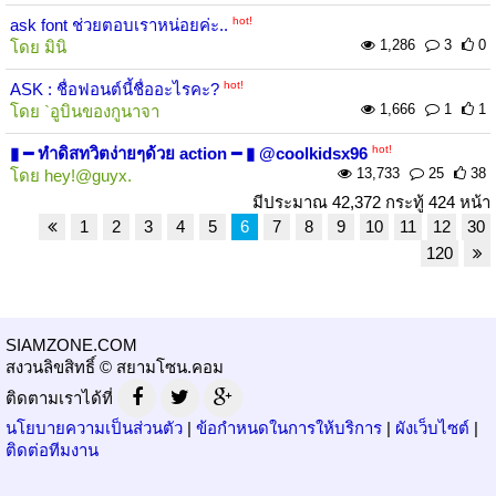
hot!
ask font ช่วยตอบเราหน่อยค่ะ..
1,286
3
0
โดย
มินิ
hot!
ASK : ชื่อฟอนต์นี้ชื่ออะไรคะ?
1,666
1
1
โดย
`อูบินของกูนาจา
hot!
▮ ━ ทำดิสทวิตง่ายๆด้วย action ━ ▮ @coolkidsx96
13,733
25
38
โดย
hey!@guyx.
มีประมาณ 42,372 กระทู้ 424 หน้า
1
2
3
4
5
6
7
8
9
10
11
12
30
120
SIAMZONE.COM
สงวนลิขสิทธิ์ © สยามโซน.คอม
ติดตามเราได้ที่
นโยบายความเป็นส่วนตัว
|
ข้อกำหนดในการให้บริการ
|
ผังเว็บไซต์
|
ติดต่อทีมงาน