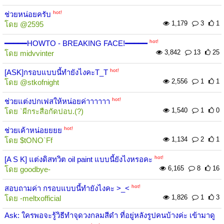
hot!
ช่วยหน่อยครับ
1,179
3
1
โดย
@2595
hot!
━━━━━HOWTO - BREAKING FACE!━━━━━
3,842
13
25
โดย
midvvinter
hot!
[ASK]กรอบแบบนี้ทำยังไงคะT_T
2,556
1
1
โดย
@stkofnight
hot!
ช่วยแต่งปกเฟสให้หน่อยค่าาาาาา
1,540
1
0
โดย
`ผีกระสือกัดปอบ.(?)
hot!
ช่วยเค้าหน่อยยยย
1,134
2
1
โดย
$tONO`Ff
hot!
[A S K] แต่งดิสทวิต oil paint แบบนี้ยังไงหรอคะ
6,165
8
16
โดย
goodbye-
hot!
สอบถามค่า กรอบแบบนี้ทำยังไงคะ >_<
1,826
1
3
โดย
-meltxofficial
Ask: ใครพอจะรู้วิธีทำจุดวงกลมสีดำ ที่อยู่หลังรูปคนบ้างค่ะ เข้ามาดู