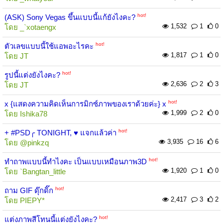
hot!
(ASK) Sony Vegas ขึ้นแบบนี้แก้ยังไงคะ?
1,532
1
0
โดย
_`xotaengx
hot!
ตัวเลขแบบนี้ใช้แอพอะไรคะ
1,817
1
0
โดย
JT
hot!
รูปนี้แต่งยังไงคะ?
2,636
2
3
โดย
JT
hot!
x {แสดงความคิดเห็นการมิกซ์ภาพของเราด้วยค่ะ} x
1,999
2
0
โดย
Ishika78
hot!
+ #PSD╭ TONIGHT, ♥ แจกแล้วค่า
3,935
16
6
โดย
@pinkzq
hot!
ทำถาพแบบนี้ทำไงคะ เป็นแบบเหมือนภาพ3D
1,920
1
0
โดย
`Bangtan_little
hot!
ถาม GIF ดุ๊กดิ๊ก
2,417
3
2
โดย
PIEPY*
hot!
แต่งภาพสีโทนนี้แต่งยังไงคะ?