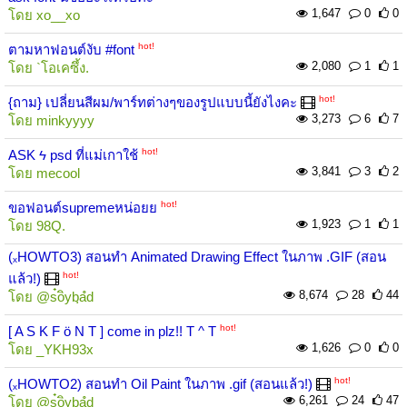
1,647
0
0
โดย
xo__xo
hot!
ตามหาฟอนต์งับ #font
2,080
1
1
โดย
`โอเคซึ้ง.
hot!
{ถาม} เปลี่ยนสีผม/พาร์ทต่างๆของรูปแบบนี้ยังไงคะ
3,273
6
7
โดย
minkyyyy
hot!
ASK ϟ psd ที่แม่เกาใช้
3,841
3
2
โดย
mecool
hot!
ขอฟอนต์supremeหน่อยย
1,923
1
1
โดย
98Q.
(ₓHOWTO3) สอนทำ Animated Drawing Effect ในภาพ .GIF (สอน
hot!
แล้ว!)
8,674
28
44
โดย
@s๋oิybฺaํd
hot!
[ A S K F ö N T ] come in plz!! T ^ T
1,626
0
0
โดย
_YKH93x
hot!
(ₓHOWTO2) สอนทำ Oil Paint ในภาพ .gif (สอนแล้ว!)
6,261
24
47
โดย
@s๋oิybฺaํd