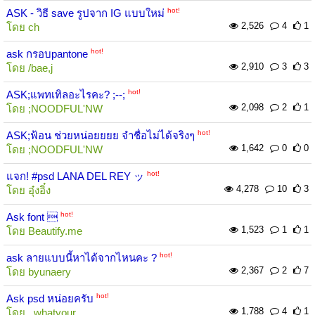
hot!
ASK - วิธี save รูปจาก IG แบบใหม่
2,526
4
1
โดย
ch
hot!
ask กรอบpantone
2,910
3
3
โดย
/bae,j
hot!
ASK;แพทเทิลอะไรคะ? ;--;
2,098
2
1
โดย
;NOODFUL'NW
hot!
ASK;ฟ้อน ช่วยหน่อยยยย จำชื่อไม่ได้จริงๆ
1,642
0
0
โดย
;NOODFUL'NW
hot!
แจก! #psd LANA DEL REY ッ
4,278
10
3
โดย
อุ๋งอิ๋ง
hot!
Ask font 
1,523
1
1
โดย
Beautify.me
hot!
ask ลายแบบนี้หาได้จากไหนคะ ?
2,367
2
7
โดย
byunaery
hot!
Ask psd หน่อยครับ
1,788
4
1
โดย
_whatyour