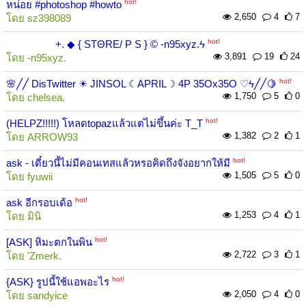
hot!
หน่อย #photoshop #howto
2,650
4
7
โดย
sz398089
hot!
+. ◆ { STΘRE/ P S } © -n95xyz.ϟ
3,891
19
24
โดย
-n95xyz.
hot!
🌸╱╱ DisTwitter ☀ JINSOL ☾APRIL☽ 4P 35Ox35O ♡ϟ╱╱🍋
1,750
5
0
โดย
chelsea.
hot!
(HELPZ!!!!!) โหลดtopazแล้วแต่ไม่ขึ้นค่ะ T_T
1,382
2
1
โดย
ARROW93
hot!
ask - เดี๋ยวนี้ไม่มีคอนเทสแล้วหรอคิดถึงจังอยากให้มี
1,505
5
0
โดย
fyuwii
hot!
ask อีกรอบเด้อ
1,253
4
1
โดย
มินิ
hot!
[ASK] หิมะตกในพิน
2,722
3
1
โดย
'Zmerk.
hot!
{ASK} รูปนี้ใช้แอพอะไร
2,050
4
0
โดย
sandyice