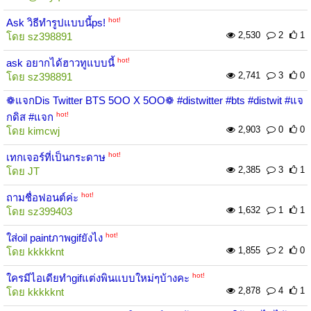
hot!
Ask วิธีทำรูปแบบนี้ps!
2,530
2
1
โดย
sz398891
hot!
ask อยากได้ฮาวทูแบบนี้
2,741
3
0
โดย
sz398891
❁แจกDis Twitter BTS 5OO X 5OO❁ #distwitter #bts #distwit #แจ
hot!
กดิส #แจก
2,903
0
0
โดย
kimcwj
hot!
เทกเจอร์ที่เป็นกระดาษ
2,385
3
1
โดย
JT
hot!
ถามชื่อฟอนต์ค่ะ
1,632
1
1
โดย
sz399403
hot!
ใส่oil paintภาพgifยังไง
1,855
2
0
โดย
kkkkknt
hot!
ใครมีไอเดียทำgifแต่งพินแบบใหม่ๆบ้างคะ
2,878
4
1
โดย
kkkkknt