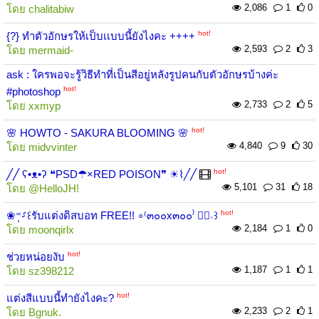
2,086
1
0
โดย
chalitabiw
hot!
{?} ทำตัวอักษรให้เป็บเเบบนี้ยังไงคะ ++++
2,593
2
3
โดย
mermaid-
ask : ใครพอจะรู้วิธีทำที่เป็นสีอยู่หลังรูปคนกับตัวอักษรบ้างค่ะ
hot!
#photoshop
2,733
2
5
โดย
xxmyp
hot!
🌸 HOWTO - SAKURA BLOOMING 🌸
4,840
9
30
โดย
midvvinter
hot!
╱╱ ʕ•ᴥ•ʔ ❝PSD☂×RED POISON❞ ☀⌇╱╱
5,101
31
18
โดย
@HelloJH!
hot!
❀⁼̜⸉꒰รับแต่งดิสบอท FREE!! ∘⁽๓๐๐x๓๐๐⁾ ♡⃞˒꒱
2,184
1
0
โดย
moonqirlx
hot!
ช่วยหน่อยงับ
1,187
1
1
โดย
sz398212
hot!
แต่งสีแบบนี้ทำยังไงคะ?
2,233
2
1
โดย
Bgnuk.