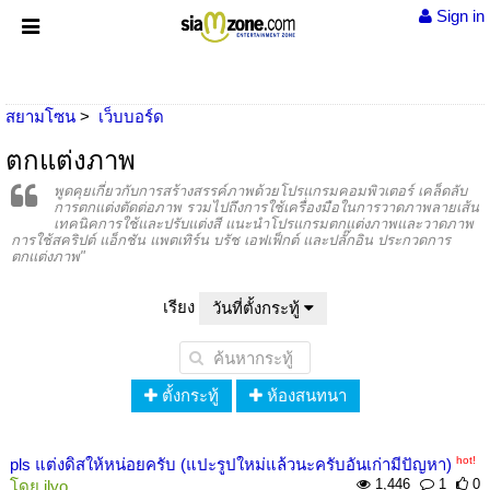
Sign in
สยามโซน
เว็บบอร์ด
ตกแต่งภาพ
พูดคุยเกี่ยวกับการสร้างสรรค์ภาพด้วยโปรแกรมคอมพิวเตอร์ เคล็ดลับ
การตกแต่งตัดต่อภาพ รวมไปถึงการใช้เครื่องมือในการวาดภาพลายเส้น
เทคนิคการใช้และปรับแต่งสี แนะนำโปรแกรมตกแต่งภาพและวาดภาพ
การใช้สคริปต์ แอ็กชัน แพตเทิร์น บรัช เอฟเฟ็กต์ และปลั๊กอิน ประกวดการ
ตกแต่งภาพ"
เรียง
วันที่ตั้งกระทู้
ตั้งกระทู้
ห้องสนทนา
hot!
pls แต่งดิสให้หน่อยครับ (แปะรูปใหม่แล้วนะครับอันเก่ามีปัญหา)
1,446
1
0
โดย
ilyo