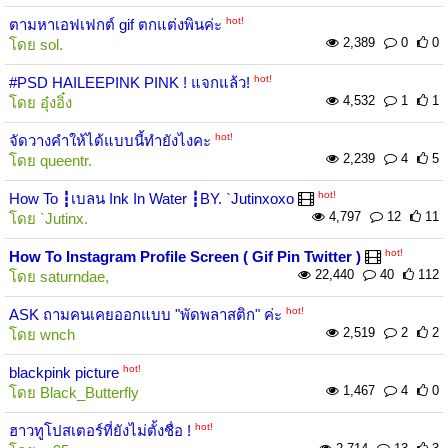
hot!
ตามหาเอฟเฟกต์ gif ตกแต่งพินค่ะ
2,389
0
0
โดย
sol.
hot!
#PSD HAILEEPINK PINK ! แจกแล้ว!
4,532
1
1
โดย
อุ๋งอิ๋ง
hot!
จัดวางคำให้ได้แบบนี้ทำยังไงคะ
2,239
4
5
โดย
queentr.
hot!
How To ┇เบลน Ink In Water ┇BY. `Jutinxoxo
4,797
12
11
โดย
`Jutinx.
hot!
How To Instagram Profile Screen ( Gif Pin Twitter )
22,440
40
112
โดย
saturndae,
hot!
ASK ถามคนเคยออกแบบ "พัดพลาสติก" ค่ะ
2,519
2
2
โดย
wnch
hot!
blackpink picture
1,467
4
0
โดย
Black_Butterfly
hot!
ฮาวทูโปสเตอร์ที่ยังไม่ตั้งชื่อ !