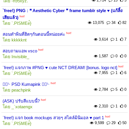
2,714
13
3
โดย
-n95xyz.
`free!} PNG : ❝ Aesthetic Cyber ❞ frame tumblr style ♥ (แก้ลิ้ง
hot!
เสียแล้ว)
13,075
34
82
โดย
`.PISMEe์}
hot!
สอนทำพินที่ฮิตๆกันตอนนี้หน่อยค่ะ
3,614
1
7
โดย
kkkkknt
hot!
สอบถามแอพ vsco
1,587
0
0
โดย
Invisible_
hot!
`free!} แจกภาพ #PNG ♥ cute NCT DREAM! [bonus. logo nct]
7,955
1
6
โดย
`.PISMEe์}
hot!
♡⃞⁾‧ PSD Kumapink ♡⃞⁾‧
2,784
5
0
โดย
peachpink
hot!
(ASK) ปรับสีแบบนี้?
2,310
1
0
โดย
_`xotaengx
hot!
`free!} แจก book mockups สวยๆ สไตล์มินิมอล ♥ part 1
9,599
29
50
โดย
`.PISMEe์}