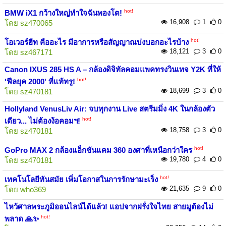
hot!
BMW iX1 กว้างใหญ่ทำใจฉันพองโต!
16,908
1
0
โดย
sz470065
hot!
โอเวอร์ฮีท คืออะไร มีอาการหรือสัญญาณบ่งบอกอะไรบ้าง
18,121
3
0
โดย
sz467171
Canon IXUS 285 HS A – กล้องดิจิทัลคอมแพคทรงวินเทจ Y2K ที่ให้
hot!
'ฟีลยุค 2000' ที่แท้ทรู!
18,699
3
0
โดย
sz470181
Hollyland VenusLiv Air: จบทุกงาน Live สตรีมมิ่ง 4K ในกล้องตัว
hot!
เดียว... ไม่ต้องง้อคอมฯ!
18,758
3
0
โดย
sz470181
hot!
GoPro MAX 2 กล้องแอ็กชันแคม 360 องศาที่เหนือกว่าใคร
19,780
4
0
โดย
sz470181
hot!
เทคโนโลยีทันสมัย เพิ่มโอกาสในการรักษามะเร็ง
21,635
9
0
โดย
who369
ไหว้ศาลพระภูมิออนไลน์ได้แล้ว! แอปจากฝรั่งใจไทย สายมูต้องไม่
hot!
พลาด 🙏✨