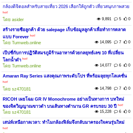
กล้องดิจิตอลสำหรับสายเที่ยว 2026 เลือกให้ถูกตัว เที่ยวสนุกภาพสวย
hot!
9,891
5
0
โดย
asider
สร้างรายชือลูกค้า ด้วย salepage เก็บข้อมูลลูกค้าเพื่อทำการตลาด
hot!
แบบ Forever
14,095
7
0
โดย
Tumweb.online
เป๊ปซี่กับการปฏิวัติสมรภูมิร้านอาหารด้วยกลยุทธ์เลข 10 ที่เปลี่ยน
hot!
โลกน้ำดำ
14,077
6
0
โดย
Tumweb.online
Amaran Ray Series แสงคุณภาพระดับโปร ที่พร้อมลุยทุกโลเคชั่น
hot!
14,798
7
0
โดย
sz470181
RICOH เผยโฉม GR IV Monochrome อย่างเป็นทางการ บทใหม่
hot!
ของจิตวิญญาณขาวดำ บนเส้นทางตำนาน GR ครบรอบ 30 ปี
15,228
6
0
โดย
sz470181
เสน่ห์เหนือกาลเวลา: ทำไมกล้องฟิล์มจึงกลับมาครองใจคนรุ่นใหม่
hot!