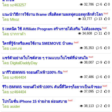
32,786
6
0
โดย
sz463257
hot!
แนะนำวิธีการใช้งาน Iframe เพื่อติดตามผลฟุตบอลทุกลีกทั่วโลก
33,777
13
0
โดย
Mkoz
hot!
5 เทคนิค ใช้ Affiliate Program สร้างรายได้เสริม ไม่ต้องลงทุน
34,608
11
0
โดย
ปากกาดำ
hot!
ใครที่รู้จักหรือเคยใช้งาน SMEMOVE บ้างคะ
35,353
5
0
โดย
corn.nii
hot!
แชร์ตัวอย่างเว็บไซต์สวย ๆ รวมแบบเว็บไซต์ที่น่าสนใจ
38,007
9
0
โดย
DigitalDaddyDay
hot!
มารีวิวBMWi5 รถยนต์ไฟฟ้า100% กัน
37,486
6
0
โดย
sz464404
hot!
รีวิว BMWi5 รถยนต์ไฟฟ้า100% คันนี้ที่ใครๆก็อยากเป็นเจ้าของ
37,095
2
0
โดย
sz464404
hot!
โปรโมชั่น iPhone 15 จ่ายง่าย ผ่อนสบาย
38,113
2
0
โดย
asider