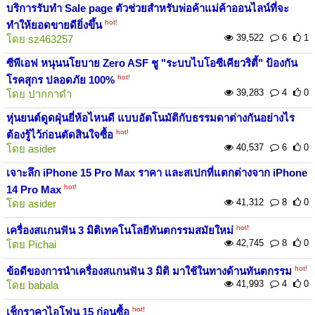
บริการรับทำ Sale page ตัวช่วยสำหรับพ่อค้าแม่ค้าออนไลน์ที่จะ
hot!
ทำให้ยอดขายดียิ่งขึ้น
39,522
6
1
โดย
sz463257
ซีพีเอฟ หนุนนโยบาย Zero ASF ชู "ระบบไบโอซีเคียวริตี้" ป้องกัน
hot!
โรคสุกร ปลอดภัย 100%
39,283
4
0
โดย
ปากกาดำ
หุ่นยนต์ดูดฝุ่นยี่ห้อไหนดี แบบอัตโนมัติกับธรรมดาต่างกันอย่างไร
hot!
ต้องรู้ไว้ก่อนตัดสินใจซื้อ
40,537
6
0
โดย
asider
เจาะลึก iPhone 15 Pro Max ราคา และสเปกที่แตกต่างจาก iPhone
hot!
14 Pro Max
41,312
8
0
โดย
asider
hot!
เครื่องสแกนฟัน 3 มิติเทคโนโลยีทันตกรรมสมัยใหม่
42,745
8
0
โดย
Pichai
hot!
ข้อดีของการนำเครื่องสแกนฟัน 3 มิติ มาใช้ในทางด้านทันตกรรม
41,993
4
0
โดย
babala
hot!
เช็กราคาไอโฟน 15 ก่อนซื้อ