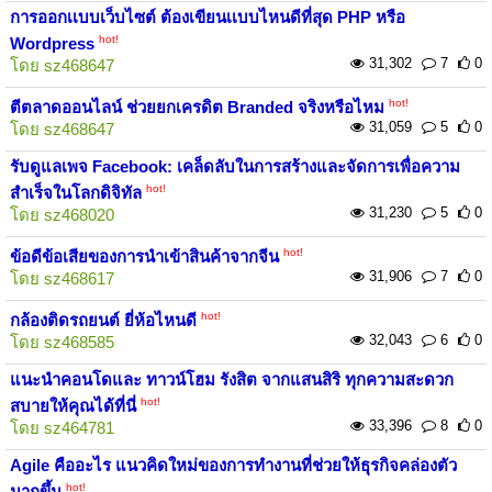
การออกเเบบเว็บไซต์ ต้องเขียนเเบบไหนดีที่สุด PHP หรือ
hot!
Wordpress
31,302
7
0
โดย
sz468647
hot!
ตีตลาดออนไลน์ ช่วยยกเครดิต Branded จริงหรือไหม
31,059
5
0
โดย
sz468647
รับดูแลเพจ Facebook: เคล็ดลับในการสร้างและจัดการเพื่อความ
hot!
สำเร็จในโลกดิจิทัล
31,230
5
0
โดย
sz468020
hot!
ข้อดีข้อเสียของการนำเข้าสินค้าจากจีน
31,906
7
0
โดย
sz468617
hot!
กล้องติดรถยนต์ ยี่ห้อไหนดี
32,043
6
0
โดย
sz468585
แนะนำคอนโดและ ทาวน์โฮม รังสิต จากแสนสิริ ทุกความสะดวก
hot!
สบายให้คุณได้ที่นี่
33,396
8
0
โดย
sz464781
Agile คืออะไร แนวคิดใหม่ของการทำงานที่ช่วยให้ธุรกิจคล่องตัว
hot!
มากขึ้น