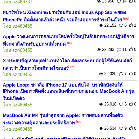
23,956
14
0
โดย
sz469737
สมาร์ทโฟน Xiaomi จะมาพร้อมกับแอป Indus App Store ของ
hot!
PhonePe ติดตั้งมาแล้วล่วงหน้า รวมถึงแอปการชำระเงินด้วย
22,152
6
1
โดย
sz469455
Apple วางแผนการออกแบบใหม่ครั้งใหญ่ในอัปเดตระบบปฏิบัติการ
hot!
ที่จะมาถึงสำหรับอุปกรณ์ทั้งหมด
22,283
11
0
โดย
sz469455
X ประสบปัญหาหยุดทำงานทั่วโลก ส่งผลกระทบต่อผู้ใช้พันคน มัสก์
hot!
กล่าวว่าเป็นการโจมตีทางไซเบอร์
22,320
7
0
โดย
sz469455
Apple Loop: ข่าวลือ iPhone 17 แบบพับได้, บราซิลบังคับให้
iPhone เปิดการติดตั้งแอพพลิเคชั่นจากภายนอก, MacBook Air รุ่น
hot!
ใหม่เปิดตัว
25,018
3
0
โดย
sz469455
MacBook Air M4 รุ่นล่าสุดจาก Apple: การผสมผสานที่ลงตัว
hot!
ระหว่างความคุ้มค่าและประสิทธิภาพ
26,534
9
0
โดย
sz469455