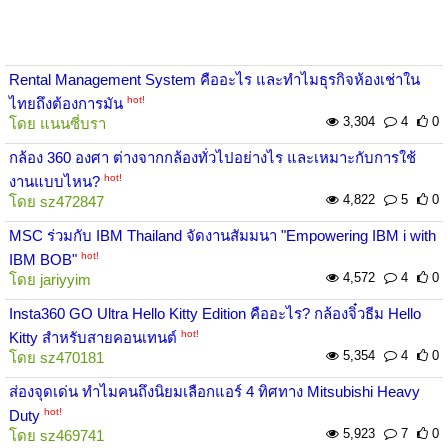
Rental Management System คืออะไร และทำไมธุรกิจห้องเช่าใน
hot!
ไทยถึงต้องการมัน
3,304
4
0
โดย
แนนซี่บรา
กล้อง 360 องศา ต่างจากกล้องทั่วไปอย่างไร และเหมาะกับการใช้
hot!
งานแบบไหน?
4,822
5
0
โดย
sz472847
MSC ร่วมกับ IBM Thailand จัดงานสัมมนา "Empowering IBM i with
hot!
IBM BOB"
4,572
4
0
โดย
jariyyim
Insta360 GO Ultra Hello Kitty Edition คืออะไร? กล้องจิ๋วธีม Hello
hot!
Kitty สำหรับสายคอนเทนต์
5,354
4
0
โดย
sz470181
ส่องจุดเด่น ทำไมคนถึงนิยมเลือกแอร์ 4 ทิศทาง Mitsubishi Heavy
hot!
Duty
5,923
7
0
โดย
sz469741