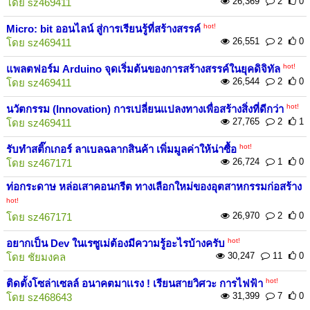
26,369
2
0
โดย
sz469411
hot!
Micro: bit ออนไลน์ สู่การเรียนรู้ที่สร้างสรรค์
26,551
2
0
โดย
sz469411
hot!
แพลตฟอร์ม Arduino จุดเริ่มต้นของการสร้างสรรค์ในยุคดิจิทัล
26,544
2
0
โดย
sz469411
hot!
นวัตกรรม (Innovation) การเปลี่ยนแปลงทางเพื่อสร้างสิ่งที่ดีกว่า
27,765
2
1
โดย
sz469411
hot!
รับทำสติ๊กเกอร์ ลาเบลฉลากสินค้า เพิ่มมูลค่าให้น่าซื้อ
26,724
1
0
โดย
sz467171
ท่อกระดาษ หล่อเสาคอนกรีต ทางเลือกใหม่ของอุตสาหกรรมก่อสร้าง
hot!
26,970
2
0
โดย
sz467171
hot!
อยากเป็น Dev ในเรซูเม่ต้องมีความรู้อะไรบ้างครับ
30,247
11
0
โดย
ชัยมงคล
hot!
ติดตั้งโซล่าเซลล์ อนาคตมาเเรง ! เรียนสายวิศวะ การไฟฟ้า
31,399
7
0
โดย
sz468643