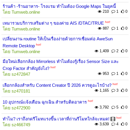
ร้านค้า -ร้านอาหาร- โรงแรม ทำไมต้อง Google Maps ในยุคนี้
210
1
0
โดย
Tumweb.online
hot!
เหมารวมบริการเสริมต่าง ๆ ของค่าย AIS /DTAC/TRUE
887
1
0
โดย
Tumweb.online
เปลี่ยนงาน routine ให้เป็นเรื่องง่ายด้วยการเชื่อมต่อ AweSun
hot!
Remote Desktop
1,409
2
0
โดย
Tumweb.online
มือใหม่เลือกกล้อง Mirrorless ทำไมต้องรู้เรื่อง Sensor Size และ
hot!
Crop Factor สำคัญยังไง?
953
1
0
โดย
sz472847
hot!
เลือกกล้องสำหรับ Content Creator ปี 2026 ควรดูอะไรบ้าง?
1,165
3
0
โดย
sz470181
hot!
10 อุปกรณ์เเจ้งเตือน ฉุกเฉิน สำหรับติดอาคาร
3,792
5
0
โดย
sz472900
hot!
ทำไม? เราถึงกดรีโมทแรงขึ้น เวลาที่ถ่านรีโมทใกล้จะหมด!
3,639
4
0
โดย
sz466749