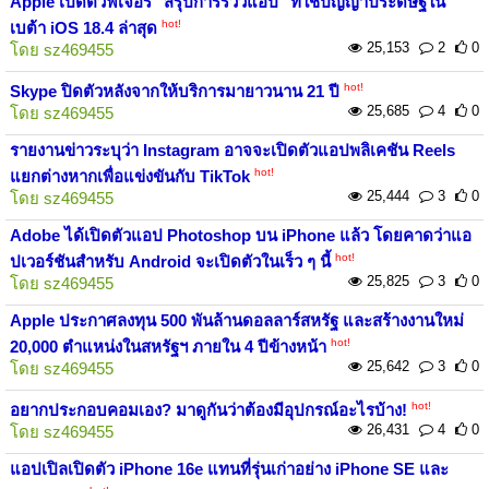
Apple เปิดตัวฟีเจอร์ "สรุปการรีวิวแอป" ที่ใช้ปัญญาประดิษฐ์ใน
hot!
เบต้า iOS 18.4 ล่าสุด
25,153
2
0
โดย
sz469455
hot!
Skype ปิดตัวหลังจากให้บริการมายาวนาน 21 ปี
25,685
4
0
โดย
sz469455
รายงานข่าวระบุว่า Instagram อาจจะเปิดตัวแอปพลิเคชัน Reels
hot!
แยกต่างหากเพื่อแข่งขันกับ TikTok
25,444
3
0
โดย
sz469455
Adobe ได้เปิดตัวแอป Photoshop บน iPhone แล้ว โดยคาดว่าแอ
hot!
ปเวอร์ชันสำหรับ Android จะเปิดตัวในเร็ว ๆ นี้
25,825
3
0
โดย
sz469455
Apple ประกาศลงทุน 500 พันล้านดอลลาร์สหรัฐ และสร้างงานใหม่
hot!
20,000 ตำแหน่งในสหรัฐฯ ภายใน 4 ปีข้างหน้า
25,642
3
0
โดย
sz469455
hot!
อยากประกอบคอมเอง? มาดูกันว่าต้องมีอุปกรณ์อะไรบ้าง!
26,431
4
0
โดย
sz469455
แอปเปิลเปิดตัว iPhone 16e แทนที่รุ่นเก่าอย่าง iPhone SE และ