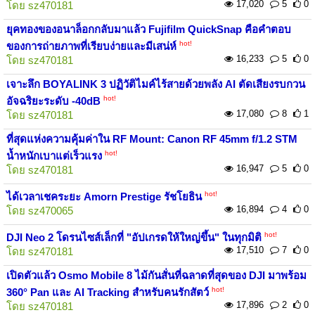
17,020
5
0
โดย
sz470181
ยุคทองของอนาล็อกกลับมาแล้ว Fujifilm QuickSnap คือคำตอบ
hot!
ของการถ่ายภาพที่เรียบง่ายและมีเสน่ห์
16,233
5
0
โดย
sz470181
เจาะลึก BOYALINK 3 ปฏิวัติไมค์ไร้สายด้วยพลัง AI ตัดเสียงรบกวน
hot!
อัจฉริยะระดับ -40dB
17,080
8
1
โดย
sz470181
ที่สุดแห่งความคุ้มค่าใน RF Mount: Canon RF 45mm f/1.2 STM
hot!
น้ำหนักเบาแต่เร็วแรง
16,947
5
0
โดย
sz470181
hot!
ได้เวลาเชคระยะ Amorn Prestige รัชโยธิน
16,894
4
0
โดย
sz470065
hot!
DJI Neo 2 โดรนไซส์เล็กที่ "อัปเกรดให้ใหญ่ขึ้น" ในทุกมิติ
17,510
7
0
โดย
sz470181
เปิดตัวแล้ว Osmo Mobile 8 ไม้กันสั่นที่ฉลาดที่สุดของ DJI มาพร้อม
hot!
360° Pan และ AI Tracking สำหรับคนรักสัตว์
17,896
2
0
โดย
sz470181