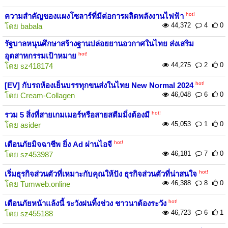
hot!
ความสำคัญของแผงโซลาร์ที่มีต่อการผลิตพลังงานไฟฟ้า
44,372
4
0
โดย
babala
รัฐบาลหนุนศึกษาสร้างฐานปล่อยยานอวกาศในไทย ส่งเสริม
hot!
อุตสาหกรรมเป้าหมาย
44,275
2
0
โดย
sz418174
hot!
[EV] กับรถห้องเย็นบรรทุกขนส่งในไทย New Normal 2024
46,048
6
0
โดย
Cream-Collagen
hot!
รวม 5 สิ่งที่สายเกมเมอร์หรือสายสตีมมิ่งต้องมี
45,053
1
0
โดย
asider
hot!
เตือนภัยมิจฉาชีพ ยิ่ง Ad ผ่านไอจี
46,181
7
0
โดย
sz453987
hot!
เริ่มธุรกิจส่วนตัวที่เหมาะกับคุณให้ปัง ธุรกิจส่วนตัวที่น่าสนใจ
46,388
8
0
โดย
Tumweb.online
hot!
เตือนภัยหน้าแล้งนี้ ระวังฝนทิ้งช่วง ชาวนาต้องระวัง
46,723
6
1
โดย
sz455188