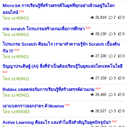
Micro:bit การเรียนรู้ที่สร้างสรรค์ในยุคที่ทุกอย่างล้วนอยู่ในโลก
hot!
ออนไลน์
26,819
2
0
โดย
sz469411
hot!
เกม scratch โปรแกรมสร้างเกมเพื่อการศึกษา
28,130
5
0
โดย
sz469411
โปรแกรม Scratch คืออะไร เรามาทำความรู้จัก Scratch เบื้องต้น
hot!
กัน !!!
27,100
2
0
โดย
sz469411
ปัญญาประดิษฐ์ (AI) สิ่งที่จำเป็นต้องเรียนรู้ในยุคแห่งโลกเทคโนโลยี
hot!
27,158
3
0
โดย
sz469411
hot!
Roblox แพลตฟอร์มการเรียนรู้ที่สร้างสรรค์ผ่านเกม
26,465
3
0
โดย
sz469411
hot!
เอาแบคกราวออกง่ายๆ ด้วยcanva
26,527
3
0
โดย
sz469383
hot!
Active Learning คืออะไร และทำไมจึงสำคัญในยุคปัจจุบัน?