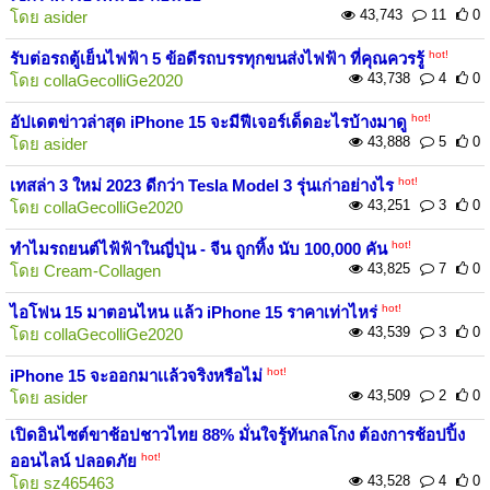
43,743
11
0
โดย
asider
hot!
รับต่อรถตู้เย็นไฟฟ้า 5 ข้อดีรถบรรทุกขนส่งไฟฟ้า ที่คุณควรรู้
43,738
4
0
โดย
collaGecolliGe2020
hot!
อัปเดตข่าวล่าสุด iPhone 15 จะมีฟีเจอร์เด็ดอะไรบ้างมาดู
43,888
5
0
โดย
asider
hot!
เทสล่า 3 ใหม่ 2023 ดีกว่า Tesla Model 3 รุ่นเก่าอย่างไร
43,251
3
0
โดย
collaGecolliGe2020
hot!
ทำไมรถยนต์ไฟ้ฟ้าในญี่ปุ่น - จีน ถูกทิ้ง นับ 100,000 คัน
43,825
7
0
โดย
Cream-Collagen
hot!
ไอโฟน 15 มาตอนไหน แล้ว iPhone 15 ราคาเท่าไหร่
43,539
3
0
โดย
collaGecolliGe2020
hot!
iPhone 15 จะออกมาเเล้วจริงหรือไม่
43,509
2
0
โดย
asider
เปิดอินไซต์ขาช้อปชาวไทย 88% มั่นใจรู้ทันกลโกง ต้องการช้อปปิ้ง
hot!
ออนไลน์ ปลอดภัย
43,528
4
0
โดย
sz465463