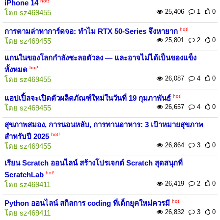
hot!
iPhone 14
25,406
1
0
โดย
sz469455
hot!
การตามล่าหาการ์ดจอ: ทำไม RTX 50-Series จึงหายาก
25,801
2
0
โดย
sz469455
แกนในของโลกกำลังชะลอตัวลง — และอาจไม่ได้เป็นของแข็ง
hot!
ทั้งหมด
26,087
4
0
โดย
sz469455
hot!
แอปเปิ้ลจะเปิดตัวผลิตภัณฑ์ใหม่ในวันที่ 19 กุมภาพันธ์
26,657
4
0
โดย
sz469455
สุขภาพสมอง, การนอนหลับ, การทานอาหาร: 3 เป้าหมายสุขภาพ
hot!
สำหรับปี 2025
26,864
3
0
โดย
sz469455
เรียน Scratch ออนไลน์ สร้างโปรเจกต์ Scratch สุดสนุกที่
hot!
ScratchLab
26,419
2
0
โดย
sz469411
hot!
Python ออนไลน์ สกิลการ coding ที่เด็กยุคใหม่ควรมี
26,832
3
0
โดย
sz469411