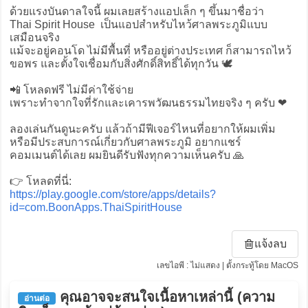
ด้วยแรงบันดาลใจนี้ ผมเลยสร้างแอปเล็ก ๆ ขึ้นมาชื่อว่า
Thai Spirit House  เป็นแอปสำหรับไหว้ศาลพระภูมิแบบ
เสมือนจริง
แม้จะอยู่คอนโด ไม่มีพื้นที่ หรืออยู่ต่างประเทศ ก็สามารถไหว้
ขอพร และตั้งใจเชื่อมกับสิ่งศักดิ์สิทธิ์ได้ทุกวัน 🕊️
📲 โหลดฟรี ไม่มีค่าใช้จ่าย
เพราะทำจากใจที่รักและเคารพวัฒนธรรมไทยจริง ๆ ครับ ❤️
ลองเล่นกันดูนะครับ แล้วถ้ามีฟีเจอร์ไหนที่อยากให้ผมเพิ่ม
หรือมีประสบการณ์เกี่ยวกับศาลพระภูมิ อยากแชร์
คอมเมนต์ได้เลย ผมยินดีรับฟังทุกความเห็นครับ 🙏
👉 โหลดที่นี่:
https://play.google.com/store/apps/details?
id=com.BoonApps.ThaiSpiritHouse
แจ้งลบ
เลขไอพี : ไม่แสดง | ตั้งกระทู้โดย MacOS
คุณอาจจะสนใจเนื้อหาเหล่านี้ (ความ
อ่านต่อ