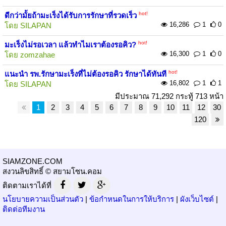
hot!
ดีกว่ามั้ยถ้ามะเร็งได้รับการรักษาที่รวดเร็ว
16,286
1
0
โดย
SILAPAN
hot!
มะเร็งไม่รอเวลา แล้วทำไมเราต้องรอคิว?
16,300
1
0
โดย
zomzahae
hot!
แนะนำ รพ.รักษามะเร็งที่ไม่ต้องรอคิว รักษาได้ทันที
16,802
1
1
โดย
SILAPAN
มีประมาณ 71,292 กระทู้ 713 หน้า
1
2
3
4
5
6
7
8
9
10
11
12
30
120
SIAMZONE.COM
สงวนลิขสิทธิ์ © สยามโซน.คอม
ติดตามเราได้ที่
นโยบายความเป็นส่วนตัว
|
ข้อกำหนดในการให้บริการ
|
ผังเว็บไซต์
|
ติดต่อทีมงาน