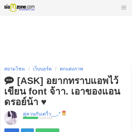
สยามโซน
เว็บบอร์ด
ตกแต่งภาพ
[ASK] อยากทราบแอพไว้
เขียน font จ้าา. เอาของแอน
ดรอย์น้า ♥
คู่ควนกับเดวิ้ว__,,*