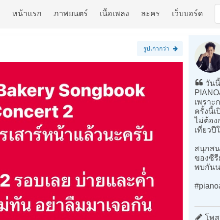
หน้าแรก
ภาพยนตร์
เนื้อเพลง
ละคร
เว็บบอร์ด
รูปเก่ากว่า
วันน
PIANO&i
เพราะก
ครั้งนี
ไม่ต้อ
เที่ยวป
สนุกสน
ของซีรี
พบกันน
#piano
โพสต