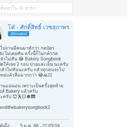
โต๋ - ศักดิ์สิทธิ์ เวชสุภาพร
@torsaksit
ี้ไปงานมีคนมาทักว่า กดบัตร
 ไม่เคยทัน ครั้งนี้ก็ไม่กล้ากด
ลัวไม่ทัน 😂 Bakery Songbook
้เปิดให้เลย 2 รอบ บ่ายและเย็น นะครับ
งกลัวไม่ทันนะครับ กลัวทุกคนจะไป
ีใหม่แล้วลืมมากกว่า 😂🙏🏻
านแน่นอน เพราะเป็นครั้งสุดท้าย
ยส์ Bakery แล้วครับ
ะครับ 😊🕺🏻🪩🎹
andithebakerysongbook2
์เมื่อ
5 ม.ค. 68 - 21:05:04