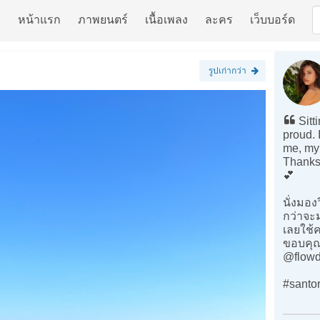
หน้าแรก
ภาพยนตร์
เนื้อเพลง
ละคร
เว็บบอร์ด
รูปเก่ากว่า
Sitti
proud. 
me, my 
Thanks 
💕
นั่งมอง
กว่าจะม
เลยใช้ค
ขอบคุณ
@flowd
#santo