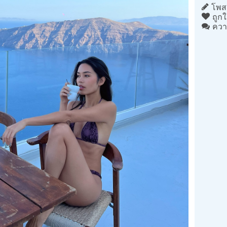
โพสต
ถูกใ
ควา