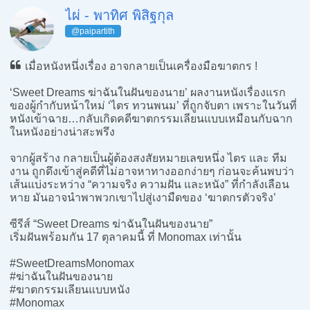
ไผ่ - พาทิศ พิสิฐกุล
@paipartith
เมื่อหนังหนึ่งเรื่อง อาจกลายเป็นเครื่องมือฆาตกร !
‘Sweet Dreams ฆ่าฉันในฝันของนาย’ ผลงานหนังเรื่องแรก
ของผู้กำกับหน้าใหม่ ‘ไตร ทวนพนม’ ที่ถูกจับตา เพราะในวันที่
หนังเข้าฉาย…กลับเกิดคดีฆาตกรรมเลียนแบบเหมือนกับฉาก
ในหนังอย่างน่าสะพรึง
จากผู้สร้าง กลายเป็นผู้ต้องสงสัยหมายเลขหนึ่ง ไตร และ ทีม
งาน ถูกดึงเข้าสู่คดีที่ไม่อาจหาทางออกง่ายๆ ก่อนจะค้นพบว่า
เส้นแบ่งระหว่าง “ความจริง ความฝัน และหนัง” ที่กำลังเลือน
หาย มันอาจนำพาพวกเขาไปสู่เงามืดของ ‘ฆาตกรตัวจริง’
ซีรีส์ “Sweet Dreams ฆ่าฉันในฝันของนาย”
เริ่มฝันพร้อมกัน 17 ตุลาคมนี้ ที่ Monomax เท่านั้น
#SweetDreamsMonomax
#ฆ่าฉันในฝันของนาย
#ฆาตกรรมเลียนแบบหนัง
#Monomax