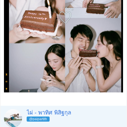
ไผ่ - พาทิศ พิสิฐกุล
@paipartith