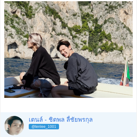
เตนล์ - ชิตพล ลี้ชัยพรกุล
@tenlee_1001