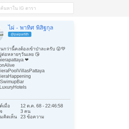
ไผ่ - พาทิศ พิสิฐกุล
@paipartith
่นกว่านี้คงต้องเข้าป่าละครับ 😜💚
ู่ต่อหลายๆวันเลย 😘
ierapattaya ❤️
onAlive
ieraPoolVillasPattaya
ieraHappening
eSwimupBar
LuxuryHotels
์เมื่อ
12 ต.ค. 68 - 22:46:58
จ
3 คน
มคิดเห็น
23 ข้อความ