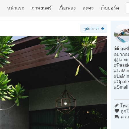
หน้าแรก
ภาพยนตร์
เนื้อเพลง
ละคร
เว็บบอร์ด
รูปเก่ากว่า
สดชื
อยากอย
@lamin
#Passi
#LaMin
#LaMin
#Opal
#Small
โพสต
ถูกใ
ควา